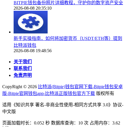
BITPIE钱包备份照片详细教程，守护你的数字资产安全
2026-08-08 20:35:10
新手实操指南，如何将加密货币（USDT/ETH等）提到
比特派钱包
2026-08-08 19:48:56
关于我们
联系我们
免责声明
CopyRight ©
2026
比特派(Bitpie)钱包官网下载-Bitpie钱包安卓
版-Bitpie官网钱包app-比特派正版钱包官方下载
版权所有
适用《知识共享 署名-非商业性使用-相同方式共享 3.0》协议-
中文版
页面加载时长：0.052 秒 数据库查询：10 次 占用内存：3.62