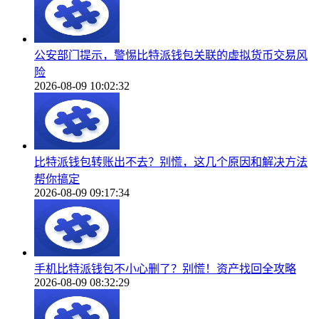
公安部门提示，警惕比特派钱包关联的虚拟货币交易风
险
2026-08-09 10:02:32
比特派钱包转账出不去？别慌，这几个原因和解决方法
帮你搞定
2026-08-09 09:17:34
手机比特派钱包不小心删了？别慌！资产找回全攻略
2026-08-09 08:32:29