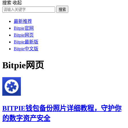
搜索
收起
搜索
最新推荐
Bitpie官网
Bitpie网页
Bitpie最新版
Bitpie中文版
Bitpie网页
BITPIE钱包备份照片详细教程，守护你
的数字资产安全