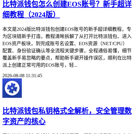
比特派钱包怎么创建EOS账号？新手超详
细教程（2024版）
本文是2024版比特派钱包创建EOS账号的新手超详细教程，专
为区块链新手打造，教程清晰拆解了从打开比特派钱包、进入
EOS资产板块，到完成账号名设置、EOS资源（NET/CPU）
配置、身份验证确认等全流程关键步骤，全程通俗易懂，细节
覆盖新手易忽略的要点，帮助新手避开操作误区，顺利在比特
派上创建正常可用的EOS账号，轻...
2026-08-08 11:31:45
比特派钱包私钥格式全解析，安全管理数
字资产的核心