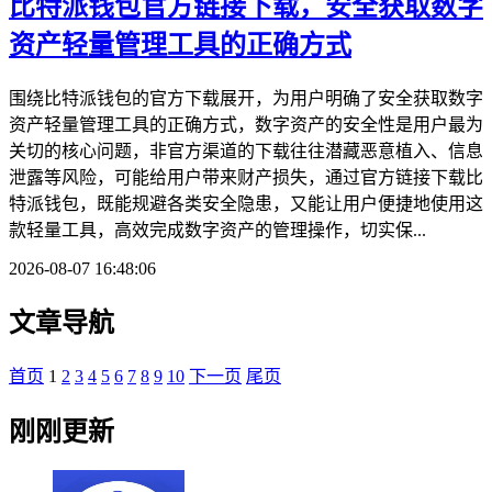
比特派钱包官方链接下载，安全获取数字
资产轻量管理工具的正确方式
围绕比特派钱包的官方下载展开，为用户明确了安全获取数字
资产轻量管理工具的正确方式，数字资产的安全性是用户最为
关切的核心问题，非官方渠道的下载往往潜藏恶意植入、信息
泄露等风险，可能给用户带来财产损失，通过官方链接下载比
特派钱包，既能规避各类安全隐患，又能让用户便捷地使用这
款轻量工具，高效完成数字资产的管理操作，切实保...
2026-08-07 16:48:06
文章导航
首页
1
2
3
4
5
6
7
8
9
10
下一页
尾页
刚刚更新