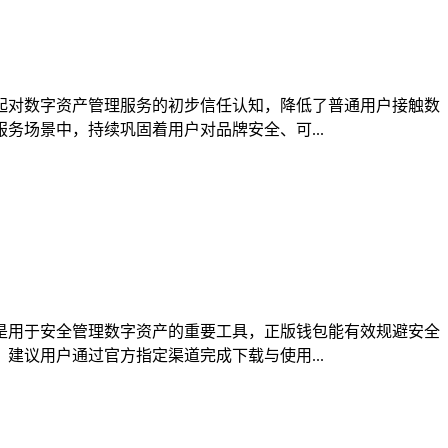
起对数字资产管理服务的初步信任认知，降低了普通用户接触数
场景中，持续巩固着用户对品牌安全、可...
是用于安全管理数字资产的重要工具，正版钱包能有效规避安全
议用户通过官方指定渠道完成下载与使用...