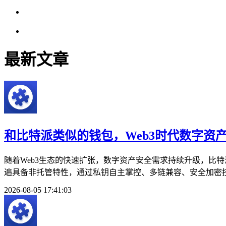
最新文章
和比特派类似的钱包，Web3时代数字资
随着Web3生态的快速扩张，数字资产安全需求持续升级，比
遍具备非托管特性，通过私钥自主掌控、多链兼容、安全加密技
2026-08-05 17:41:03