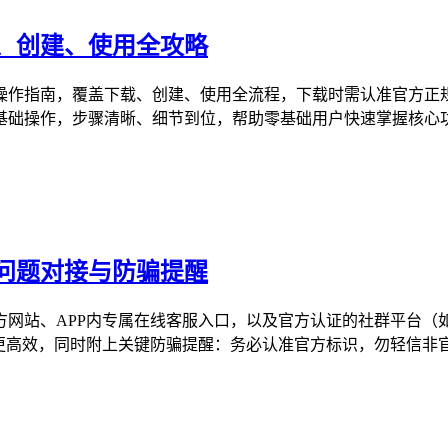
、创建、使用全攻略
操作指南，覆盖下载、创建、使用全流程，下载时需认准官方正
础操作，步骤清晰、细节到位，帮助零基础用户快速掌握核心功能
问题对接与防骗提醒
方网站、APP内专属在线客服入口，以及官方认证的社群平台（
更高效，同时附上关键防骗提醒：务必认准官方标识，勿轻信非官方