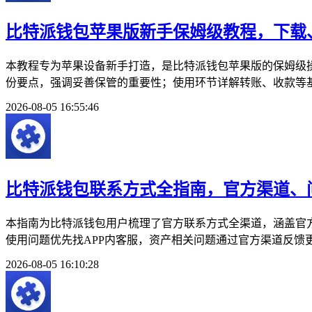
比特派钱包苹果版新手保姆级教程，下载
本教程专为苹果设备新手打造，是比特派钱包苹果版的保姆级
份要点，强调妥善保管的重要性；使用环节详解转账、收款等基
2026-08-05 16:55:46
比特派钱包联系方式全指南，官方渠道、
本指南为比特派钱包用户梳理了官方联系方式全渠道，涵盖官
使用问题优先找APP内客服，资产相关问题通过官方渠道反馈
2026-08-05 16:10:28