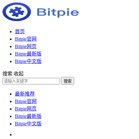
首页
Bitpie官网
Bitpie网页
Bitpie最新版
Bitpie中文版
搜索
收起
搜索
最新推荐
Bitpie官网
Bitpie网页
Bitpie最新版
Bitpie中文版