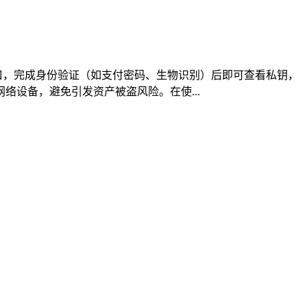
口，完成身份验证（如支付密码、生物识别）后即可查看私钥，
设备，避免引发资产被盗风险。在使...