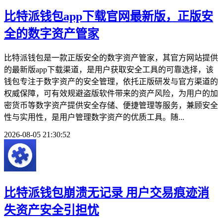
比特派钱包app下载官网最新版，正版安
全的数字资产管家
比特派钱包是一款正版安全的数字资产管家，其官方网站提供
的最新版app下载渠道，是用户获取安全工具的可靠选择，该
钱包专注于数字资产的安全管理，依托正版研发与官方渠道的
权威保障，可有效规避盗版软件带来的资产风险，为用户的加
密货币等数字资产提供安全存储、便捷管理等服务，兼顾安全
性与实用性，是用户管理数字资产的优质工具。随...
2026-08-05 21:30:52
比特派钱包崩溃无记录 用户交易痕迹消
失资产安全引担忧