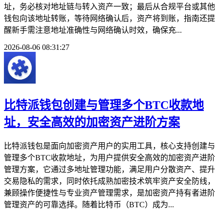
址，务必核对地址链与转入资产一致；最后从合规平台或其他
钱包向该地址转账，等待网络确认后，资产将到账，指南还提
醒新手需注意地址准确性与网络确认时效，确保充...
2026-08-06 08:31:27
比特派钱包创建与管理多个BTC收款地
址，安全高效的加密资产进阶方案
比特派钱包是面向加密资产用户的实用工具，核心支持创建与
管理多个BTC收款地址，为用户提供安全高效的加密资产进阶
管理方案，它通过多地址管理功能，满足用户分散资产、提升
交易隐私的需求，同时依托成熟加密技术筑牢资产安全防线，
兼顾操作便捷性与专业资产管理需求，是加密资产持有者进阶
管理资产的可靠选择。随着比特币（BTC）成为...