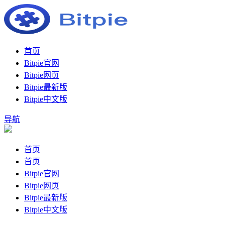
首页
Bitpie官网
Bitpie网页
Bitpie最新版
Bitpie中文版
导航
首页
首页
Bitpie官网
Bitpie网页
Bitpie最新版
Bitpie中文版