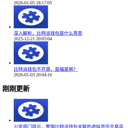
2026-01-05 18:17:05
深入解析，比特派钱包是什么意思
2025-12-21 20:05:04
比特派钱包不开源，是福是祸？
2026-01-03 20:04:16
刚刚更新
公安部门提示，警惕比特派钱包关联的虚拟货币交易风