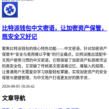
比特派钱包中文密语，让加密资产保管，
既安全又好记
聚焦比特派钱包的核心特色功能——中文密语，针对加密资产
保管中“安全与易用难以平衡”的行业痛点，比特派推出适配中
文用户使用习惯的中文密语，它既保留了加密资产私钥类凭证
的高安全性，又突破了传统英文密语难记忆、难输入的局限，
让普通用户无需复杂学习就能轻松掌握，实现加密资产的安全
保管与便捷管理，为中文用户打造更友好的数字资...
2026-08-05 18:26:42
文章导航