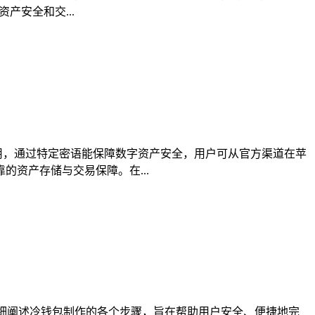
产安全和交...
要作用，通过特定密语能保障数字资产安全，用户可从官方渠道在苹
资产存储与交易保障。在...
作，到详细阐述冷钱包制作的各个步骤，旨在帮助用户安全、便捷地完