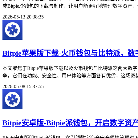
成Bitpie冷钱包的下载与制作，让用户能更好地管理数字资产
2026-05-13 20:38:35
Bitpie苹果版下载-火币钱包与比特派，
本文聚焦于Bitpie苹果版下载以及火币钱包与比特派这两大
争，它们在功能、安全性、用户体验等方面各有优劣，这场双雄
2026-05-08 15:37:55
Bitpie安卓版-Bitpie派钱包，开启数
Bitpie安卓版即Bitpie派钱包，它引领数字资产安全