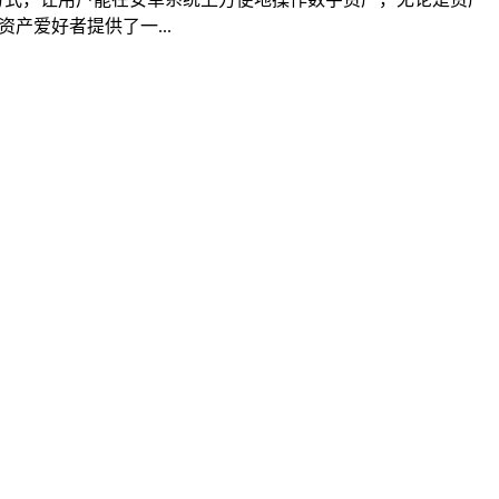
产爱好者提供了一...