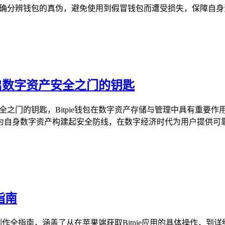
准确分辨钱包的真伪，避免使用到假冒钱包而遭受损失，保障自身资
语，开启数字资产安全之门的钥匙
产安全之门的钥匙，Bitpie钱包在数字资产存储与管理中具有重
自身数字资产构建起安全防线，在数字经济时代为用户提供可靠的
全指南
冷钱包制作全指南，涵盖了从在苹果端获取Bitpie应用的具体操