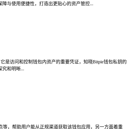
与使用便捷性，打造出更贴心的资产管控...
，它是访问和控制钱包内资产的重要凭证，知晓Bitpie钱包私钥的
和明晰...
、注意要点等，帮助用户能从正规渠道获取该钱包应用，另一方面着重