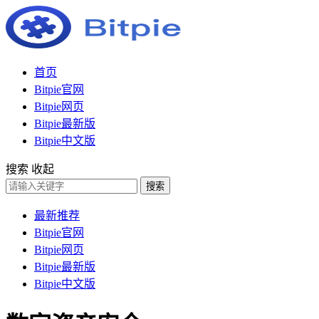
首页
Bitpie官网
Bitpie网页
Bitpie最新版
Bitpie中文版
搜索
收起
搜索
最新推荐
Bitpie官网
Bitpie网页
Bitpie最新版
Bitpie中文版