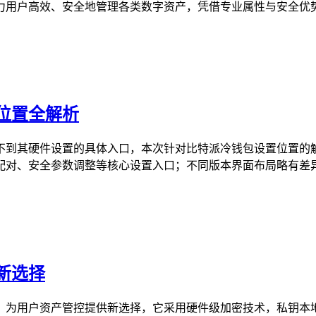
用户高效、安全地管理各类数字资产，凭借专业属性与安全优势，
位置全解析
不到其硬件设置的具体入口，本次针对比特派冷钱包设置位置的解
对、安全参数调整等核心设置入口；不同版本界面布局略有差异，
新选择
，为用户资产管控提供新选择，它采用硬件级加密技术，私钥本