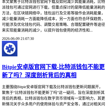
本文聚焦于比特派钱包官网下载及如何减少其能量消耗，比特
派钱包可通过官网进行下载，但重点探讨的是降低能量消耗的
方法，在区块链网络中，钱包运行及交易等操作会消耗能量，
减少能量消耗一方面能降低成本，另一方面也符合环保趋势，
可能涉及优化钱包代码、调整交易策略、合理配置硬件等途径
来实现能量消耗的减少，以提升钱包使用的经济性和...
2026-06-09 21:07:30
Bitpie安卓版官网下载-比特派钱包不能更
新了吗？深度剖析背后的真相
主要围绕Bitpie安卓版官网下载及比特派钱包更新问题展开，
聚焦于“比特派钱包不能更新了吗”这一疑问，旨在深度剖析其
背后的真相，比特派钱包在数字货币领域有一定影响力，其更
新情况关乎众多用户的使用体验与资产安全等，通过对相关问