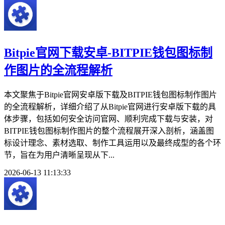
Bitpie官网下载安卓-BITPIE钱包图标制
作图片的全流程解析
本文聚焦于Bitpie官网安卓版下载及BITPIE钱包图标制作图片
的全流程解析，详细介绍了从Bitpie官网进行安卓版下载的具
体步骤，包括如何安全访问官网、顺利完成下载与安装，对
BITPIE钱包图标制作图片的整个流程展开深入剖析，涵盖图
标设计理念、素材选取、制作工具运用以及最终成型的各个环
节，旨在为用户清晰呈现从下...
2026-06-13 11:13:33