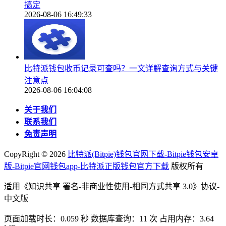
搞定
2026-08-06 16:49:33
比特派钱包收币记录可查吗？一文详解查询方式与关键
注意点
2026-08-06 16:04:08
关于我们
联系我们
免责声明
CopyRight ©
2026
比特派(Bitpie)钱包官网下载-Bitpie钱包安卓
版-Bitpie官网钱包app-比特派正版钱包官方下载
版权所有
适用《知识共享 署名-非商业性使用-相同方式共享 3.0》协议-
中文版
页面加载时长：0.059 秒 数据库查询：11 次 占用内存：3.64