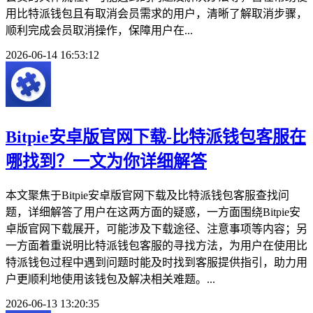
用比特派钱包且有取消会员需求的用户，清晰了解取消步骤，
顺利完成会员取消操作，保障用户在...
2026-06-14 16:53:12
Bitpie安卓版官网下载-比特派钱包客服在
哪找到？一文为你详细解答
本文聚焦于Bitpie安卓版官网下载及比特派钱包客服查找问
题，详细解答了用户在这两方面的疑惑，一方面围绕Bitpie安
卓版官网下载展开，可能涉及下载途径、注意事项等内容；另
一方面着重说明比特派钱包客服的寻找方法，为用户在使用比
特派钱包过程中遇到问题时能及时找到客服提供指引，助力用
户更顺利地使用该钱包及解决相关难题。...
2026-06-13 13:20:35