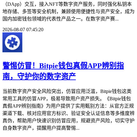
（DApp）交互，接入NFT等数字资产服务，同时强化私钥本
地存储、多签等安全机制，兼顾使用便捷性与资产安全，成为
国内加密钱包领域的代表性产品之一。在数字资产赛...
2026-08-07 07:45:20
警惕仿冒！Bitpie钱包真假APP辨别指
南，守护你的数字资产
当前数字资产安全风险突出，仿冒应用泛滥，Bitpie钱包这类
常用工具的仿冒APP，极易导致用户资产损失。《Bitpie钱包
真假APP辨别指南》为用户提供了实用甄别方法：从官方正规
渠道下载、核对应用官方标识、验证安全认证信息等多维度辨
真伪，帮助用户快速识别仿冒应用，规避资产风险，切实守护
自身数字资产，提醒用户提高警惕...