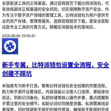
全获取该工具的正规渠道，通过官网首页下载比特派钱包，可
有效规避非正规渠道的安全风险，切实保障数字资产安全，作
为专注于数字资产领域的管理工具，比特派钱包为用户提供专
业的资产存储、管理等服务，选择官网首页下载，是安全获取
这款专业工具的可靠方式。随着区块链技术的落地应...
2026-08-06 19:50:45
新手专属，比特派钱包设置全流程，安全
创建不踩坑
本指南专为新手打造，聚焦比特派钱包安全创建的完整流程，
助力新手避开设置误区，内容涵盖从注册入口选择、基础身份
验证，到助记词备份、私钥存储等核心操作步骤，重点提醒新
手需注意的安全细节，如助记词切勿随意泄露、私钥需离线妥
善保管，同时规避新手易犯的操作错误，确保新手能顺利完成