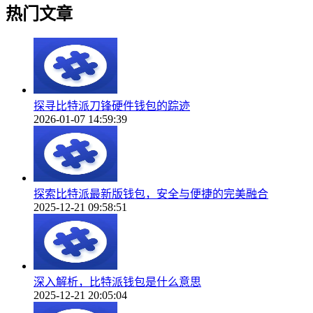
热门文章
探寻比特派刀锋硬件钱包的踪迹
2026-01-07 14:59:39
探索比特派最新版钱包，安全与便捷的完美融合
2025-12-21 09:58:51
深入解析，比特派钱包是什么意思
2025-12-21 20:05:04