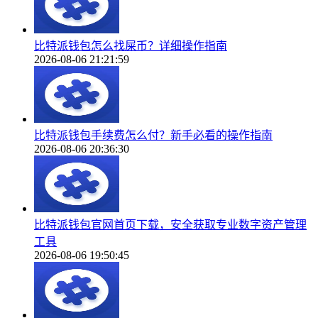
比特派钱包怎么找屎币？详细操作指南
2026-08-06 21:21:59
比特派钱包手续费怎么付？新手必看的操作指南
2026-08-06 20:36:30
比特派钱包官网首页下载，安全获取专业数字资产管理
工具
2026-08-06 19:50:45