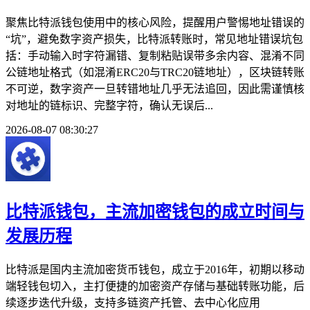
聚焦比特派钱包使用中的核心风险，提醒用户警惕地址错误的
“坑”，避免数字资产损失，比特派转账时，常见地址错误坑包
括：手动输入时字符漏错、复制粘贴误带多余内容、混淆不同
公链地址格式（如混淆ERC20与TRC20链地址），区块链转账
不可逆，数字资产一旦转错地址几乎无法追回，因此需谨慎核
对地址的链标识、完整字符，确认无误后...
2026-08-07 08:30:27
比特派钱包，主流加密钱包的成立时间与
发展历程
比特派是国内主流加密货币钱包，成立于2016年，初期以移动
端轻钱包切入，主打便捷的加密资产存储与基础转账功能，后
续逐步迭代升级，支持多链资产托管、去中心化应用