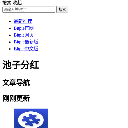
搜索
收起
搜索
最新推荐
Bitpie官网
Bitpie网页
Bitpie最新版
Bitpie中文版
池子分红
文章导航
刚刚更新