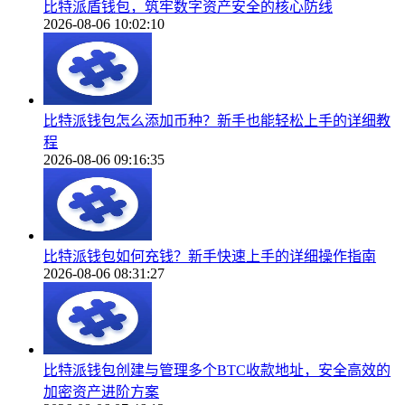
比特派盾钱包，筑牢数字资产安全的核心防线
2026-08-06 10:02:10
比特派钱包怎么添加币种？新手也能轻松上手的详细教
程
2026-08-06 09:16:35
比特派钱包如何充钱？新手快速上手的详细操作指南
2026-08-06 08:31:27
比特派钱包创建与管理多个BTC收款地址，安全高效的
加密资产进阶方案