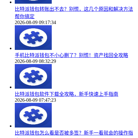
比特派钱包转账出不去？别慌，这几个原因和解决方法
帮你搞定
2026-08-09 09:17:34
手机比特派钱包不小心删了？别慌！资产找回全攻略
2026-08-09 08:32:29
比特派钱包软件下载全攻略，新手快速上手指南
2026-08-09 07:47:23
比特派钱包怎么看是否被多签？新手一看就会的操作指