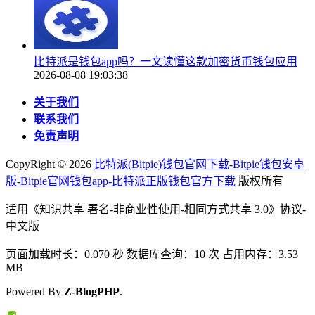
比特派是钱包app吗？一文读懂这款加密货币钱包应用
2026-08-08 19:03:38
关于我们
联系我们
免责声明
CopyRight ©
2026
比特派(Bitpie)钱包官网下载-Bitpie钱包安卓
版-Bitpie官网钱包app-比特派正版钱包官方下载
版权所有
适用《知识共享 署名-非商业性使用-相同方式共享 3.0》协议-
中文版
页面加载时长：0.070 秒 数据库查询：10 次 占用内存：3.53
MB
Powered By
Z-BlogPHP
.