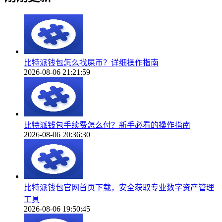
比特派钱包怎么找屎币？详细操作指南
2026-08-06 21:21:59
比特派钱包手续费怎么付？新手必看的操作指南
2026-08-06 20:36:30
比特派钱包官网首页下载，安全获取专业数字资产管理
工具
2026-08-06 19:50:45