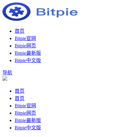
首页
Bitpie官网
Bitpie网页
Bitpie最新版
Bitpie中文版
导航
首页
首页
Bitpie官网
Bitpie网页
Bitpie最新版
Bitpie中文版