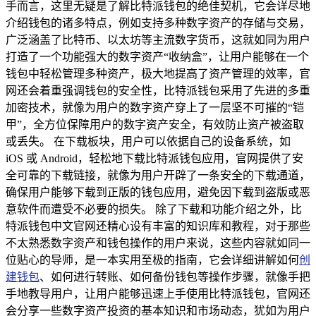
手而言，这里无疑是了解比特派钱包的绝佳契机，它会详尽地
介绍钱包的诸多特点，例如支持多种数字资产的存储与交易，
广泛涵盖了比特币、以太坊等主流数字货币，这就如同为用户
打造了一个功能强大的数字资产“收纳盒”，让用户能够在一个
钱包中轻松管理多种资产，极大地提高了资产管理的效率，官
网还会着重强调钱包的安全性，比特派钱包采用了先进的多重
加密技术，就像为用户的数字资产穿上了一层坚不可摧的“铠
甲”，全方位保障用户的数字资产安全，有效防止资产被盗取
或丢失。 在下载板块，用户可以依据自己的设备系统，如
iOS 或 Android，轻松地下载比特派钱包应用，官网提供了安
全可靠的下载链接，就像为用户开辟了一条安全的下载通道，
确保用户能够下载到正版的钱包应用，避免因下载到盗版或恶
意软件而遭受不必要的损失。 除了下载和功能介绍之外，比
特派钱包中文官网还精心设有丰富的知识库和教程，对于那些
不太熟悉数字资产和钱包操作的用户来说，这些内容就如同一
位贴心的导师，是一本实用至极的指南，它会详细讲解如何
创
建钱包
、如何进行转账、如何备份钱包等操作步骤，就像手把
手地教导用户，让用户能够迅速上手使用比特派钱包，官网还
会分享一些数字资产投资的基本知识和市场动态，犹如为用户