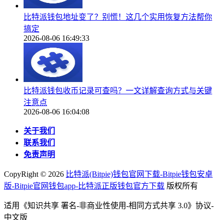
比特派钱包地址变了？别慌！这几个实用恢复方法帮你
搞定
2026-08-06 16:49:33
比特派钱包收币记录可查吗？一文详解查询方式与关键
注意点
2026-08-06 16:04:08
关于我们
联系我们
免责声明
CopyRight ©
2026
比特派(Bitpie)钱包官网下载-Bitpie钱包安卓
版-Bitpie官网钱包app-比特派正版钱包官方下载
版权所有
适用《知识共享 署名-非商业性使用-相同方式共享 3.0》协议-
中文版