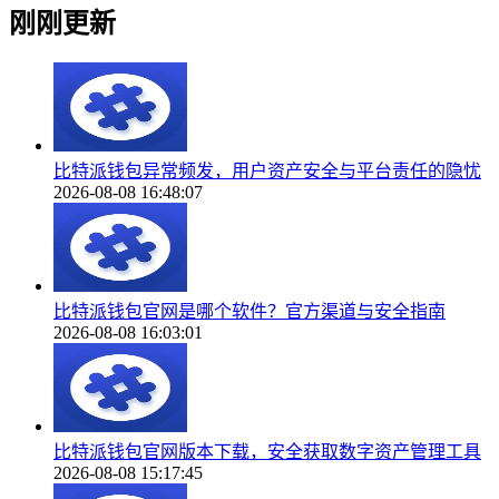
刚刚更新
比特派钱包异常频发，用户资产安全与平台责任的隐忧
2026-08-08 16:48:07
比特派钱包官网是哪个软件？官方渠道与安全指南
2026-08-08 16:03:01
比特派钱包官网版本下载，安全获取数字资产管理工具
2026-08-08 15:17:45