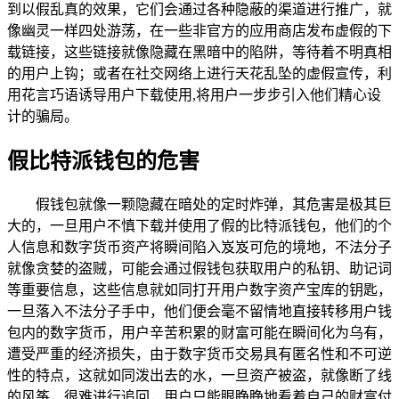
到以假乱真的效果，它们会通过各种隐蔽的渠道进行推广，就
像幽灵一样四处游荡，在一些非官方的应用商店发布虚假的下
载链接，这些链接就像隐藏在黑暗中的陷阱，等待着不明真相
的用户上钩；或者在社交网络上进行天花乱坠的虚假宣传，利
用花言巧语诱导用户下载使用,将用户一步步引入他们精心设
计的骗局。
假比特派钱包的危害
假钱包就像一颗隐藏在暗处的定时炸弹，其危害是极其巨
大的，一旦用户不慎下载并使用了假的比特派钱包，他们的个
人信息和数字货币资产将瞬间陷入岌岌可危的境地，不法分子
就像贪婪的盗贼，可能会通过假钱包获取用户的私钥、助记词
等重要信息，这些信息就如同打开用户数字资产宝库的钥匙，
一旦落入不法分子手中，他们便会毫不留情地直接转移用户钱
包内的数字货币，用户辛苦积累的财富可能在瞬间化为乌有，
遭受严重的经济损失，由于数字货币交易具有匿名性和不可逆
性的特点，这就如同泼出去的水，一旦资产被盗，就像断了线
的风筝，很难进行追回，用户只能眼睁睁地看着自己的财富付