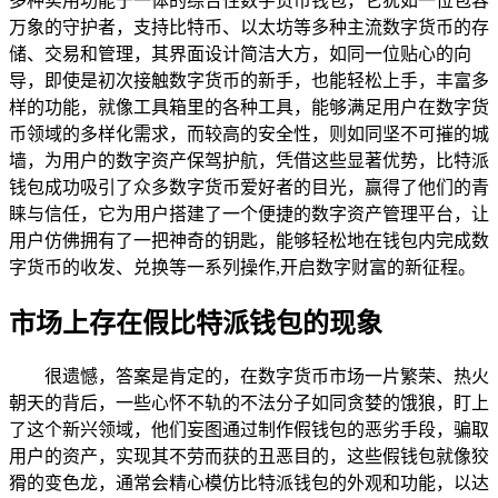
多种实用功能于一体的综合性数字货币钱包，它犹如一位包容
万象的守护者，支持比特币、以太坊等多种主流数字货币的存
储、交易和管理，其界面设计简洁大方，如同一位贴心的向
导，即使是初次接触数字货币的新手，也能轻松上手，丰富多
样的功能，就像工具箱里的各种工具，能够满足用户在数字货
币领域的多样化需求，而较高的安全性，则如同坚不可摧的城
墙，为用户的数字资产保驾护航，凭借这些显著优势，比特派
钱包成功吸引了众多数字货币爱好者的目光，赢得了他们的青
睐与信任，它为用户搭建了一个便捷的数字资产管理平台，让
用户仿佛拥有了一把神奇的钥匙，能够轻松地在钱包内完成数
字货币的收发、兑换等一系列操作,开启数字财富的新征程。
市场上存在假比特派钱包的现象
很遗憾，答案是肯定的，在数字货币市场一片繁荣、热火
朝天的背后，一些心怀不轨的不法分子如同贪婪的饿狼，盯上
了这个新兴领域，他们妄图通过制作假钱包的恶劣手段，骗取
用户的资产，实现其不劳而获的丑恶目的，这些假钱包就像狡
猾的变色龙，通常会精心模仿比特派钱包的外观和功能，以达