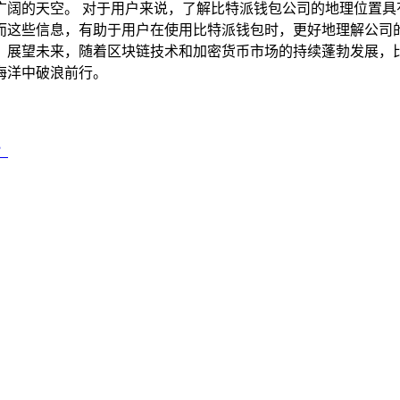
广阔的天空。 对于用户来说，了解比特派钱包公司的地理位置具
而这些信息，有助于用户在使用比特派钱包时，更好地理解公司
，展望未来，随着区块链技术和加密货币市场的持续蓬勃发展，
海洋中破浪前行。
？