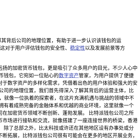
，了解其背后公司的地理位置，有助于进一步认识该钱包的运
这对于用户评估钱包的安全性、
稳定性
以及发展前景等方
远扬的加密货币钱包，更是吸引了众多用户的目光，不少人心中
币钱包，它宛如一位贴心的
数字资产
管家，为用户提供了便捷
对于数字资产的多样化需求，凭借着出色的用户体验和强大的安
公司的地理位置，我们首先得深入了解其背后的运营主体，比
技公司，就像一位执着的探索者，在这片充满机遇与挑战的领域中不
拥有着成熟完备的金融体系和优越的商业环境，这里就像一个
在加密货币领域不断创新、蓬勃发展。 比特派钱包公司之所
币市场进行接轨和交流，就像搭建了一座连接世界的桥梁，香港
 除了总部之外，比太科技或许还在其他地区设有办事处或分
不断拓展，比特派钱包公司很有可能会在更多的地区开展业务，