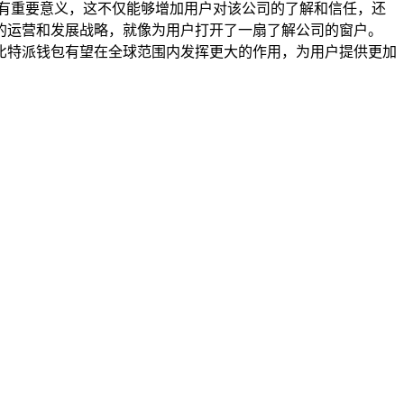
有重要意义，这不仅能够增加用户对该公司的了解和信任，还
的运营和发展战略，就像为用户打开了一扇了解公司的窗户。
比特派钱包有望在全球范围内发挥更大的作用，为用户提供更加