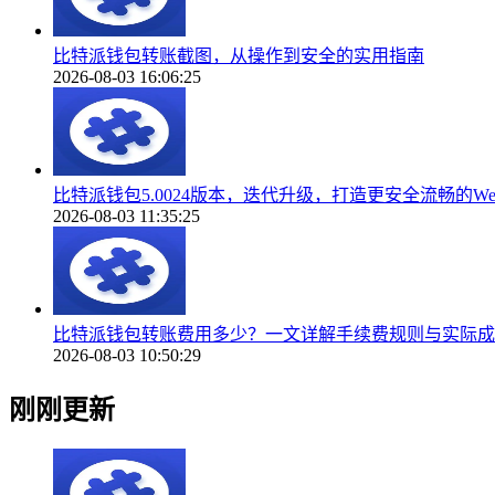
比特派钱包转账截图，从操作到安全的实用指南
2026-08-03 16:06:25
比特派钱包5.0024版本，迭代升级，打造更安全流畅的We
2026-08-03 11:35:25
比特派钱包转账费用多少？一文详解手续费规则与实际成
2026-08-03 10:50:29
刚刚更新