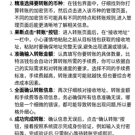
精准选择要转账的币种
：在钱包界面中，仔细找到你打
算转账的加密货币，然后点击进入该币种的管理页面，
不同的加密货币可能具有不同的特点和转账规则,进入管
理页面后能更清晰地了解相关信息。
果断点击“转账”按钮
：进入转账页面后，在“接收地址”
一栏中，小心谨慎地粘贴之前从目标钱包获取的接收地
址，粘贴时要确保地址完整无误,避免出现遗漏或错误。
准确输入转账金额
：认真填写你要转账的具体数量，比
特派钱包会自动计算转账所需的手续费，你可以依据自
己的实际需求和对转账速度的要求，选择不同的手续费
标准，手续费越高，转账速度可能就越快,但也要综合考
虑成本因素。
全面确认转账信息
：再次仔细核对接收地址、转账金额
和手续费等各项信息，务必确保所有信息准确无误，哪
怕是一个细微的错误，都可能导致转账出现问题,所以要
格外细心。
成功完成转账
：确认信息无误后，点击“确认转账”按
钮，接着按照系统提示完成身份验证，例如输入支付密
码等，完成验证后,只需耐心等待转账完成即可。