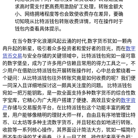
求高时需支付更高费用激励矿工处理，转账金额大
小、网络拥堵程度等也会致使收费存在差异，要确
切知晓从比特派钱包转账收费详情，可在操作时于
钱包内查看具体提示。
在当今数字化浪潮风起云涌的时代,数字货币犹如一颗冉
冉升起的新星，吸引着众多投资者和爱好者的目光，而在
数字
货币交易
与安全存储的关键领域中，比特派钱包宛如一座可靠
的数字堡垒，成为了许多用户信赖且常用的得力工具之一，不
少用户在借助比特派钱包开展转账操作时，心中总会萦绕着一
个疑问：从比特派钱包往外转账究竟是如何收费的呢？我们便
一同深入且详细地探讨这一颇具关注度的问题。 比特派钱包
宛如一把万能钥匙，是一款全面支持多种数字货币的综合性数
字宝库，它精心为广大用户搭建了便捷、高效且安全的
数字资
产
存储与交易服务平台，在比特派钱包这个功能丰富的殿堂
里，用户能够像精明的理财大师一样，自由且有序地管理比特
币、以太坊等多种主流数字货币，并且轻松自如地进行转账、
收款等一系列核心操作，其界面设计简洁大方，犹如一幅简约
而不失内涵的艺术画卷，让人一目了然，操作起来毫无负担；