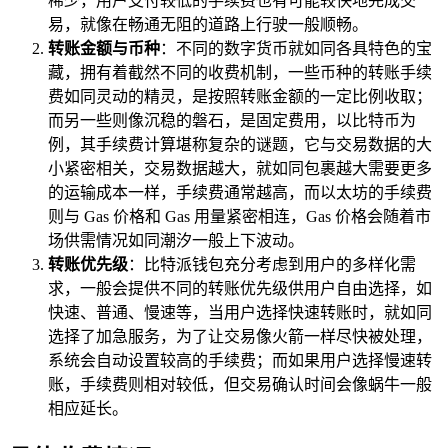
稀少，用户支付较低的手续费也有可能较快地完成交
易，就像在畅通无阻的道路上行驶一般顺畅。
转账金额与币种
：不同的数字货币就如同各具特色的宝
藏，拥有着截然不同的收费机制，一些币种的转账手续
费如同灵动的精灵，是按照转账金额的一定比例收取；
而另一些则像沉稳的磐石，是固定费用，以比特币为
例，其手续费计算堪称复杂的谜题，它与交易数据的大
小紧密相关，交易数据越大，就如同包裹越大需要更多
的运输成本一样，手续费通常越高，而以太坊的手续费
则与 Gas 价格和 Gas 用量紧密相连，Gas 价格会随着市
场供需情况如同潮汐一般上下波动。
转账优先级
：比特派钱包充分考虑到用户的多样化需
求，一般会提供不同的转账优先级供用户自由选择，如
快速、普通、慢速等，当用户选择快速转账时，就如同
选择了加急服务，为了让交易像火箭一样尽快被处理，
系统会自动设置较高的手续费；而如果用户选择慢速转
账，手续费则相对较低，但交易确认时间会像蜗牛一般
相应延长。