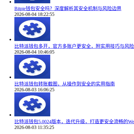
Bitpie钱包安全吗？深度解析其安全机制与风险边界
2026-08-04 18:22:55
比特派钱包多开，官方多账户更安全，附实用技巧与风险
2026-08-04 10:46:05
比特派钱包转账截图，从操作到安全的实用指南
2026-08-03 16:06:25
比特派钱包5.0024版本，迭代升级，打造更安全流畅的We
2026-08-03 11:35:25