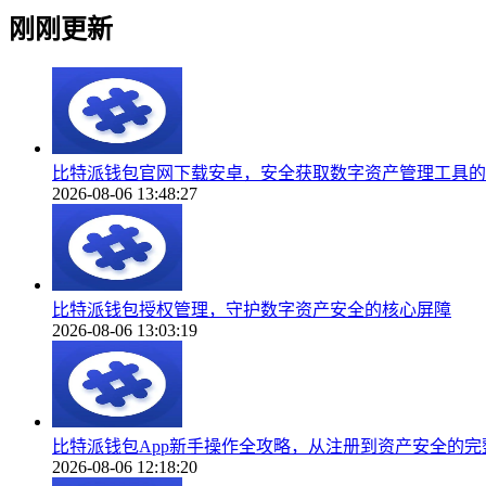
刚刚更新
比特派钱包官网下载安卓，安全获取数字资产管理工具的
2026-08-06 13:48:27
比特派钱包授权管理，守护数字资产安全的核心屏障
2026-08-06 13:03:19
比特派钱包App新手操作全攻略，从注册到资产安全的完
2026-08-06 12:18:20