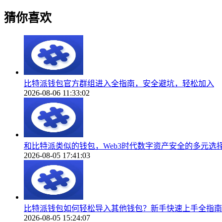
猜你喜欢
比特派钱包官方群组进入全指南，安全避坑，轻松加入
2026-08-06 11:33:02
和比特派类似的钱包，Web3时代数字资产安全的多元选
2026-08-05 17:41:03
比特派钱包如何轻松导入其他钱包？新手快速上手全指南
2026-08-05 15:24:07