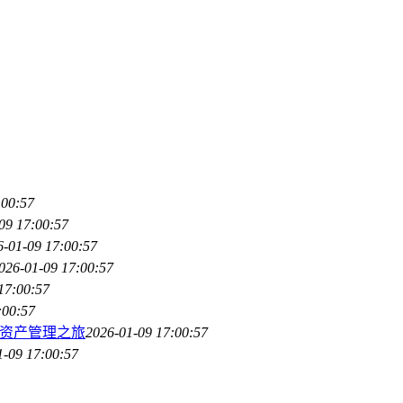
:00:57
09 17:00:57
6-01-09 17:00:57
026-01-09 17:00:57
17:00:57
:00:57
数字资产管理之旅
2026-01-09 17:00:57
1-09 17:00:57