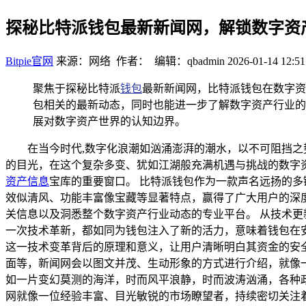
探秘比特派钱包最新新闻网，解锁数字资
Bitpie官网
来源：网络 作者： 编辑：qbadmin
2026-01-14 12:51
聚焦于探秘比特派
钱包
最新新闻网，比特派钱包在数字资
包相关的最新动态，同时也能进一步了解数字资产行业的
展对数字资产世界的认知边界。
在当今时代,数字化浪潮如汹涌澎湃的潮水，以不可阻挡
的目光，在这个复杂多变、犹如江湖般充满机遇与挑战的数字
资产信息
宝库的重要窗口。 比特派钱包作为一款声名远扬的
效似清风、功能丰富像宝藏等显著特点，赢得了广大用户的深
关信息以及洞悉整个数字资产行业动态的专业平台。 从技术
一次技术革新，都如同为钱包注入了新的活力，意味着钱包在
这一技术变革背后的原理和意义，让用户清晰明白其资金的安
面等，新闻网会以图文并茂、生动形象的方式进行介绍，就像
如一片变幻莫测的海洋，时而风平浪静，时而波涛汹涌，各种
网就像一位经验丰富、目光敏锐的市场瞭望者，持续密切关注