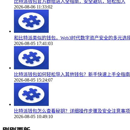
比特派钱包官方群组进入全指南，安全避坑，轻松加入
2026-08-06 11:33:02
和比特派类似的钱包，Web3时代数字资产安全的多元选
2026-08-05 17:41:03
比特派钱包如何轻松导入其他钱包？新手快速上手全指南
2026-08-05 15:24:07
比特派钱包怎么查看秘钥？详细操作步骤及安全注意事项
2026-08-05 10:49:10