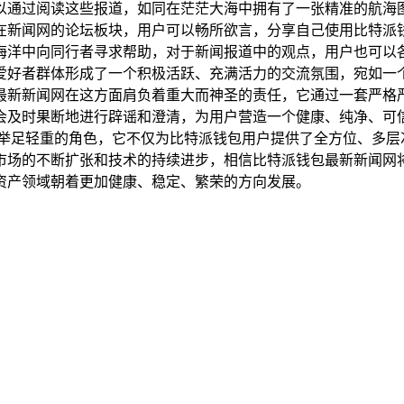
以通过阅读这些报道，如同在茫茫大海中拥有了一张精准的航海
在新闻网的论坛板块，用户可以畅所欲言，分享自己使用比特派
海洋中向同行者寻求帮助，对于新闻报道中的观点，用户也可以
爱好者群体形成了一个积极活跃、充满活力的交流氛围，宛如一个
最新新闻网在这方面肩负着重大而神圣的责任，它通过一套严格
会及时果断地进行辟谣和澄清，为用户营造一个健康、纯净、可
、举足轻重的角色，它不仅为比特派钱包用户提供了全方位、多层
市场的不断扩张和技术的持续进步，相信比特派钱包最新新闻网
资产领域朝着更加健康、稳定、繁荣的方向发展。