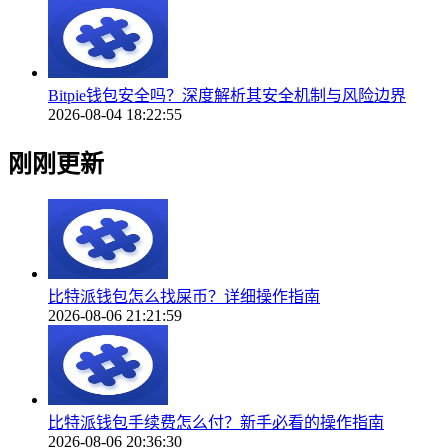
Bitpie钱包安全吗？深度解析其安全机制与风险边界
2026-08-04 18:22:55
刚刚更新
比特派钱包怎么找屎币？详细操作指南
2026-08-06 21:21:59
比特派钱包手续费怎么付？新手必看的操作指南
2026-08-06 20:36:30