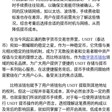
时手续费往往较高，以确保交易能尽快被确认，不
同的区块链网络，如以太坊、波场等，手续费收取
标准也存在差异，用户在提币前需充分了解这些情
况，综合考量后选择合适的提币时机与网络，从而
降低提币成本。
在当今风起云涌的数字货币交易世界里，USDT（泰达
币）宛如一颗耀眼的稳定之星，作为一种稳定币，它凭借与美
元相对稳定的挂钩机制，成为了无数投资者和交易者眼中资产
保值与交易的理想之选，而比特派钱包，作为
数字货币钱包
领
域的知名品牌，为广大用户提供了便捷的 USDT 存储与提币
等一系列贴心服务，在这便捷服务背后，提币手续费问题始终
是萦绕在广大用户心头、备受关注的焦点话题。
比特派钱包赋予了用户将钱包内 USDT 提取到其他地址
的权利，但这一过程并非毫无成本，其中必然会涉及一定的费
用，也就是我们所说的提币手续费，对于每一位使用该钱包进
行 USDT 提币操作的用户而言，透彻理解这笔费用的构成以
及背后的影响因素，就如同掌握了一把开启高效、低成本交易