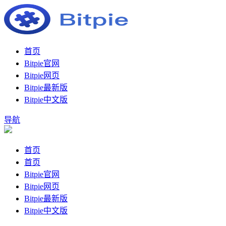
首页
Bitpie官网
Bitpie网页
Bitpie最新版
Bitpie中文版
导航
首页
首页
Bitpie官网
Bitpie网页
Bitpie最新版
Bitpie中文版