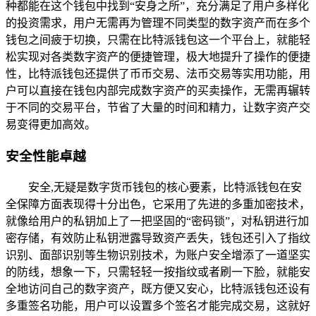
种都能在这个钱包中找到“安身之所”，充分满足了用户多样化
的投资需求，用户无需再为管理不同类型的数字资产而在多个
钱包之间疲于切换，只需在比特派钱包这一个平台上，就能轻
松实现对各类数字资产的便捷管理，极大地提升了操作的便捷
性，比特派钱包还提供了币币交易、法币交易等实用功能，用
户可以直接在钱包内部完成数字资产的买卖操作，无需再辗转
于不同的交易平台，节省了大量的时间和精力，让数字资产交
易变得更加高效。
安全性能卓越
安全,无疑是数字货币钱包的核心要素，比特派钱包在安
全保障方面表现得十分出色，它采用了先进的多重加密技术，
就像给用户的私钥加上了一把坚固的“密码锁”，对私钥进行加
密存储，有效防止私钥泄露导致资产丢失，钱包还引入了指纹
识别、面部识别等生物识别技术，为账户安全增添了一道坚实
的防线，想象一下，只需轻轻一按指纹或者刷一下脸，就能安
全地访问自己的数字资产，既方便又安心，比特派钱包还设有
多重签名功能，用户可以设置多个签名才能完成交易，这就好