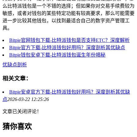
么比特派钱包是一个不错的选择；但如果你对交易手续费较为
敏感，或者对钱包的某些特定功能有较高要求，那么可能需要
进一步比较其他钱包，以找到最适合自己的数字资产管理工
具。
Bitpie官网钱包下载-比特派钱包是否支持ETC？深度解析
Bitpie官方下载-比特派钱包好用吗？深度剖析其优缺点
Bitpie钱包安卓下载-比特派钱包诞生年份揭秘
优缺点剖析
相关文章：
Bitpie安卓官方下载-比特派钱包好用吗？深度剖析其优缺
点
2026-03-22 12:25:26
文章已关闭评论！
猜你喜欢