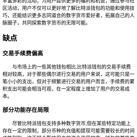
丰富多彩的活动，为用户提供更多的福利和机会，通过参与社
区活动，用户不仅可以更好地了解比特派钱包的功能和使用技
巧，还能结识更多志同道合的数字货币爱好者，拓展自己的人
脉圈子，共同探索数字货币的无限可能。
缺点
交易手续费偏高
与市场上的一些其他钱包相比,比特派钱包的交易手续费
相对较高，对于那些偶尔进行交易的用户来说，这可能只是一
笔小小的支出，但对于频繁进行交易的用户而言，手续费的累
积支出可能会相当可观，在一定程度上增加了用户的交易成
本。
部分功能存在局限
尽管比特派钱包支持多种数字货币,但在某些特定功能上
存在一定的限制，部分币种的充值和提现可能需要较长的时间