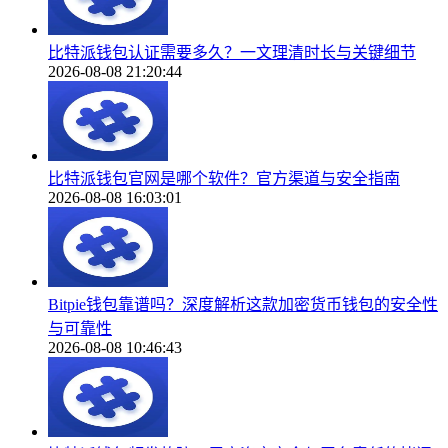
比特派钱包认证需要多久？一文理清时长与关键细节
2026-08-08 21:20:44
比特派钱包官网是哪个软件？官方渠道与安全指南
2026-08-08 16:03:01
Bitpie钱包靠谱吗？深度解析这款加密货币钱包的安全性
与可靠性
2026-08-08 10:46:43