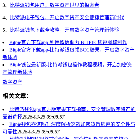
3、
比特派钱包用户，数字资产世界的探索者
4、
比特派电子钱包，开启数字资产安全便捷管理新时代
5、
比特派钱包下载全攻略，开启数字资产管理新体验
Bitpie官方下载app-利用微信助力 BITPIE 钱包图标制作
Bitpie官方下载app-比特派钱包领BCC糖果，开启数字资产
新体验
Bitpie钱包最新版-比特派钱包操作教程视频，开启加密资
产管理新体验
数字资产
相关文章：
比特派钱包app官方版苹果下载指南，安全管理数字资产的
靠谱选择
2026-03-25 09:08:57
Bitpie钱包靠谱吗？深度解析这款加密货币钱包的安全性与
可靠性
2026-03-25 09:08:57