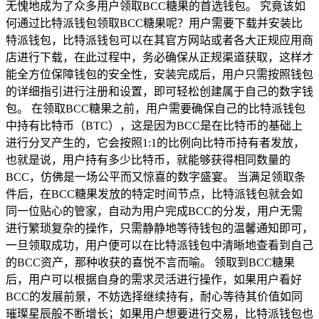
无愧地成为了众多用户领取BCC糖果的首选钱包。 究竟该如
何通过比特派钱包领取BCC糖果呢？用户需要下载并安装比
特派钱包，比特派钱包可以在其官方网站或者各大正规应用商
店进行下载，在此过程中，务必确保从正规渠道获取，这样才
能全方位保障钱包的安全性，安装完成后，用户只需按照钱包
的详细指引进行注册和设置，即可轻松创建属于自己的数字钱
包。 在领取BCC糖果之前，用户需要确保自己的比特派钱包
中持有比特币（BTC），这是因为BCC是在比特币的基础上
进行分叉产生的，它会按照1:1的比例向比特币持有者发放，
也就是说，用户持有多少比特币，就能够获得相同数量的
BCC，仿佛是一场公平而又惊喜的数字盛宴。 当满足领取条
件后，在BCC糖果发放的特定时间节点，比特派钱包就会如
同一位贴心的管家，自动为用户完成BCC的分发，用户无需
进行繁琐复杂的操作，只需静静地等待钱包的温馨通知即可，
一旦领取成功，用户便可以在比特派钱包中清晰地查看到自己
的BCC资产，那种收获的喜悦不言而喻。 领取到BCC糖果
后，用户可以根据自身的需求灵活进行操作，如果用户看好
BCC的发展前景，不妨选择继续持有，耐心等待其价值如同
璀璨星辰般不断增长；如果用户想要进行交易，比特派钱包也