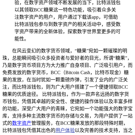
验，在数字资产领域不断发展的当下，比特派钱包
以其领取BCC糖果这一特色功能，吸引着众多关
注数字资产的用户，用户通过下载该app，可借助
比特派钱包参与到数字资产的相关活动中，感受数
字资产带来的全新体验，探索数字世界里更多的可
能性。
在风云变幻的数字货币领域，“糖果”宛如一颗璀璨的明
珠，总能瞬间吸引众多投资者与爱好者的目光，所谓“糖果”，
乃是数字货币项目方为大力推广自身项目、广泛吸引用户，而
免费发放的数字货币，BCC（Bitcoin Cash，比特币现金）糖
果的发放，在当时犹如一颗重磅炸弹，引发了业内的广泛关
注，而比特派钱包，则为广大用户搭建了一个便捷领取BCC
糖果的优质途径。 比特派钱包，作为一款声名远扬的数字货
币钱包，凭借其卓越的安全性、便捷的操作体验以及丰富多样
的功能，深受广大用户的青睐，它宛如一个功能强大的数字宝
库，支持多种主流数字货币的存储与交易，为用户提供了一站
式的
数字资产
管理服务，在BCC糖果发放的那段特殊时期，
比特派钱包凭借其出色的
用户体验
以及完善的技术支持，当之