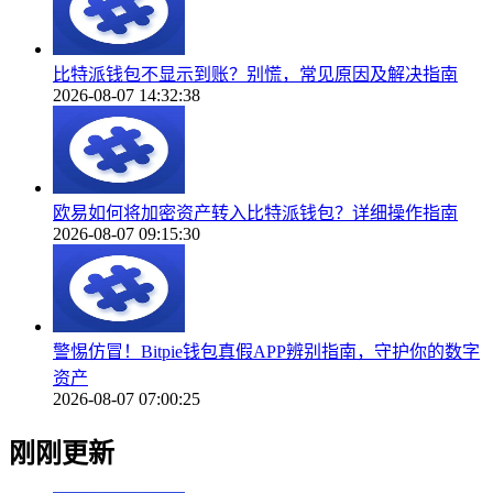
比特派钱包不显示到账？别慌，常见原因及解决指南
2026-08-07 14:32:38
欧易如何将加密资产转入比特派钱包？详细操作指南
2026-08-07 09:15:30
警惕仿冒！Bitpie钱包真假APP辨别指南，守护你的数字
资产
2026-08-07 07:00:25
刚刚更新