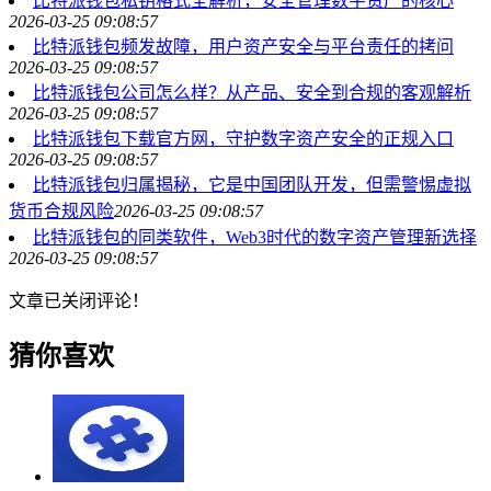
比特派钱包私钥格式全解析，安全管理数字资产的核心
2026-03-25 09:08:57
比特派钱包频发故障，用户资产安全与平台责任的拷问
2026-03-25 09:08:57
比特派钱包公司怎么样？从产品、安全到合规的客观解析
2026-03-25 09:08:57
比特派钱包下载官方网，守护数字资产安全的正规入口
2026-03-25 09:08:57
比特派钱包归属揭秘，它是中国团队开发，但需警惕虚拟
货币合规风险
2026-03-25 09:08:57
比特派钱包的同类软件，Web3时代的数字资产管理新选择
2026-03-25 09:08:57
文章已关闭评论！
猜你喜欢