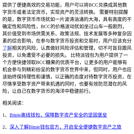
提供了便捷高效的交易功能，用户可以将BCC兑换成其他数
字货币或者法定货币，实现资产的灵活转换。 需要特别提醒
的是，数字货币市场犹如一片波涛汹涌的大海，具有高度的不
确定性和风险性，BCC的价格波动犹如坐过山车一般剧烈，
其价值受到市场供需关系、政策法规、技术发展等多种复杂因
素的综合影响，在参与数字货币投资和交易时，用户应该充分
了解
相关的风险，认真做好风险评估和管理，切不可盲目跟风
投资，以免遭受不必要的损失。 比特派钱包为用户提供了一
个方便快捷领取BCC糖果的优质平台，让更多的用户能够有
机会参与到精彩纷呈的数字货币世界中来，但同时，用户也应
该始终保持理性和谨慎，以正确的态度对待数字货币投资，在
尽情享受数字资产带来机遇的同时，也要有效防范潜在的风
险，让自己在数字货币的海洋中稳健前行。
相关阅读：
1、
Bitpie离线钱包，保障数字资产安全的坚固堡垒
2、
深入了解Bitpie钱包官方，开启安全便捷数字资产之旅