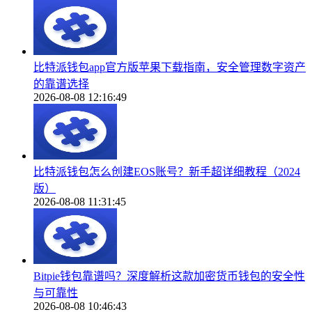
比特派钱包app官方版苹果下载指南，安全管理数字资产
的靠谱选择
2026-08-08 12:16:49
比特派钱包怎么创建EOS账号？新手超详细教程（2024
版）
2026-08-08 11:31:45
Bitpie钱包靠谱吗？深度解析这款加密货币钱包的安全性
与可靠性
2026-08-08 10:46:43