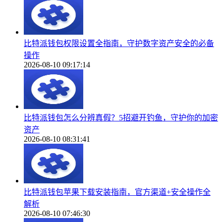
比特派钱包权限设置全指南，守护数字资产安全的必备
操作
2026-08-10 09:17:14
比特派钱包怎么分辨真假？5招避开钓鱼，守护你的加密
资产
2026-08-10 08:31:41
比特派钱包苹果下载安装指南，官方渠道+安全操作全
解析
2026-08-10 07:46:30