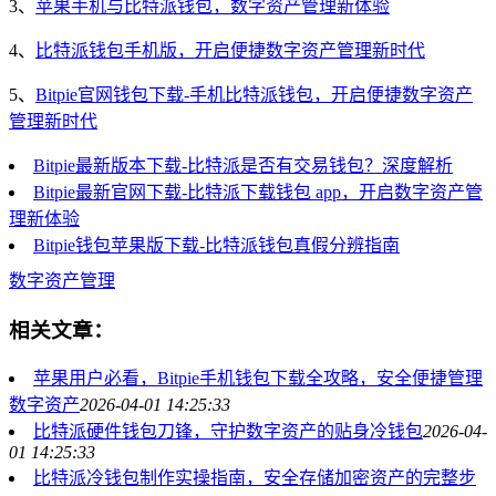
3、
苹果手机与比特派钱包，数字资产管理新体验
4、
比特派钱包手机版，开启便捷数字资产管理新时代
5、
Bitpie官网钱包下载-手机比特派钱包，开启便捷数字资产
管理新时代
Bitpie最新版本下载-比特派是否有交易钱包？深度解析
Bitpie最新官网下载-比特派下载钱包 app，开启数字资产管
理新体验
Bitpie钱包苹果版下载-比特派钱包真假分辨指南
数字资产管理
相关文章：
苹果用户必看，Bitpie手机钱包下载全攻略，安全便捷管理
数字资产
2026-04-01 14:25:33
比特派硬件钱包刀锋，守护数字资产的贴身冷钱包
2026-04-
01 14:25:33
比特派冷钱包制作实操指南，安全存储加密资产的完整步