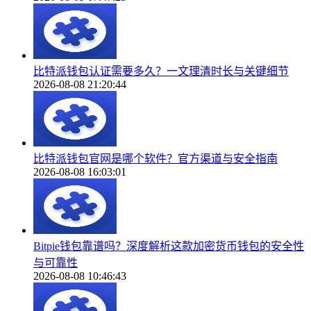
比特派钱包认证需要多久？一文理清时长与关键细节
2026-08-08 21:20:44
比特派钱包官网是哪个软件？官方渠道与安全指南
2026-08-08 16:03:01
Bitpie钱包靠谱吗？深度解析这款加密货币钱包的安全性
与可靠性
2026-08-08 10:46:43