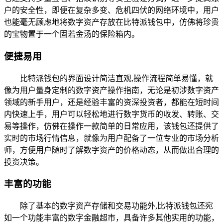
户的安全性，即便在复杂多变、危机四伏的网络环境中，用户
也能毫无顾虑地将数字资产存放在比特派钱包中，仿佛将珍贵
的宝物置于一个固若金汤的保险箱内。
便捷易用
比特派钱包的界面设计简洁直观,操作流程简单易懂，就
像为用户量身定制的数字资产操作指南，无论是初涉数字资产
领域的新手用户，还是经验丰富的资深投资者，都能在短时间
内快速上手，用户可以轻松地进行数字货币的收发、转账、交
易等操作，仿佛在操作一款简单的日常应用，该钱包还提供了
实时的市场行情信息，就像为用户配备了一位专业的市场分析
师，方便用户随时了解数字资产的价格动态，从而做出合理的
投资决策。
丰富的功能
除了基本的数字资产存储和交易功能外,比特派钱包还宛
如一个功能丰富的数字金融超市，具备许多其他实用的功能，