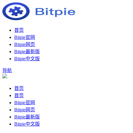
首页
Bitpie官网
Bitpie网页
Bitpie最新版
Bitpie中文版
导航
首页
首页
Bitpie官网
Bitpie网页
Bitpie最新版
Bitpie中文版