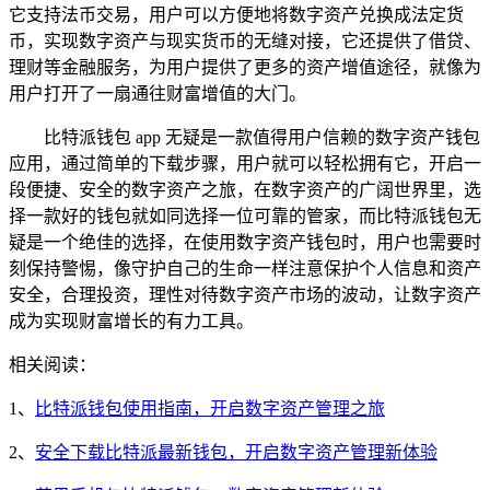
它支持法币交易，用户可以方便地将数字资产兑换成法定货
币，实现数字资产与现实货币的无缝对接，它还提供了借贷、
理财等金融服务，为用户提供了更多的资产增值途径，就像为
用户打开了一扇通往财富增值的大门。
比特派钱包 app 无疑是一款值得用户信赖的数字资产钱包
应用，通过简单的下载步骤，用户就可以轻松拥有它，开启一
段便捷、安全的数字资产之旅，在数字资产的广阔世界里，选
择一款好的钱包就如同选择一位可靠的管家，而比特派钱包无
疑是一个绝佳的选择，在使用数字资产钱包时，用户也需要时
刻保持警惕，像守护自己的生命一样注意保护个人信息和资产
安全，合理投资，理性对待数字资产市场的波动，让数字资产
成为实现财富增长的有力工具。
相关阅读：
1、
比特派钱包使用指南，开启数字资产管理之旅
2、
安全下载比特派最新钱包，开启数字资产管理新体验