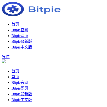
首页
Bitpie官网
Bitpie网页
Bitpie最新版
Bitpie中文版
导航
首页
首页
Bitpie官网
Bitpie网页
Bitpie最新版
Bitpie中文版