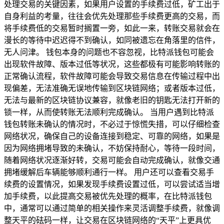
处理交易的关键因素，如果用户设置的手续费过低，矿工出于
自身利益的考量，往往会优先处理那些手续费更高的交易，而
将手续费低的交易暂时搁置一旁，如此一来，转账交易就会在
漫长的等待中迟迟得不到确认，如同被遗忘在角落里的信件，
无人问津。 钱包本身的问题也不容忽视，比特派钱包可能会
出现软件故障、版本过低等状况，这些都极有可能影响转账的
正常确认流程，软件故障可能会导致交易信息在传输过程中出
现偏差，无法准确无误地传输到区块链网络；或者版本过低，
无法与最新的区块链协议兼容，就像老旧的钥匙无法打开新的
锁一样，从而使转账无法顺利完成确认。 当用户遇到比特派
钱包转账未确认的情况时，不必过于惊慌失措，可以仔细检查
网络状况，确保自己的设备连接到稳定、可靠的网络，如果是
因为网络拥堵导致的未确认，不妨保持耐心，等待一段时间，
随着网络状况逐渐好转，交易可能会自动完成确认，就像交通
拥堵缓解后车辆能够顺利通行一样。 用户还可以查看交易手
续费的设置情况，如果发现手续费设置过低，可以尝试适当增
加手续费，以此提高交易被优先处理的概率，在比特派钱包
中，通常可以通过简单的相关操作来灵活调整手续费，就像调
整天平的砝码一样，让交易在区块链网络的“天平”上更具优