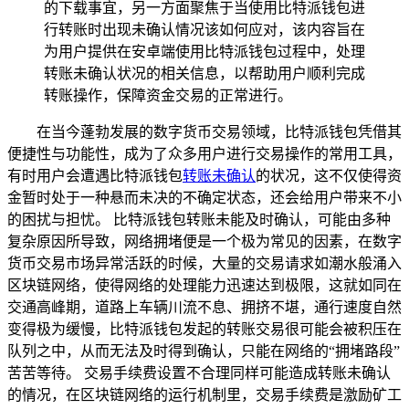
的下载事宜，另一方面聚焦于当使用比特派钱包进
行转账时出现未确认情况该如何应对，该内容旨在
为用户提供在安卓端使用比特派钱包过程中，处理
转账未确认状况的相关信息，以帮助用户顺利完成
转账操作，保障资金交易的正常进行。
在当今蓬勃发展的数字货币交易领域，比特派钱包凭借其
便捷性与功能性，成为了众多用户进行交易操作的常用工具，
有时用户会遭遇比特派钱包
转账未确认
的状况，这不仅使得资
金暂时处于一种悬而未决的不确定状态，还会给用户带来不小
的困扰与担忧。 比特派钱包转账未能及时确认，可能由多种
复杂原因所导致，网络拥堵便是一个极为常见的因素，在数字
货币交易市场异常活跃的时候，大量的交易请求如潮水般涌入
区块链网络，使得网络的处理能力迅速达到极限，这就如同在
交通高峰期，道路上车辆川流不息、拥挤不堪，通行速度自然
变得极为缓慢，比特派钱包发起的转账交易很可能会被积压在
队列之中，从而无法及时得到确认，只能在网络的“拥堵路段”
苦苦等待。 交易手续费设置不合理同样可能造成转账未确认
的情况，在区块链网络的运行机制里，交易手续费是激励矿工