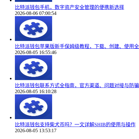
比特派钱包手机，数字资产安全管理的便携新选择
2026-08-06 07:00:54
比特派钱包苹果版新手保姆级教程，下载、创建、使用全
2026-08-05 16:55:46
比特派钱包联系方式全指南，官方渠道、问题对接与防骗
2026-08-05 16:10:28
比特派钱包支持柴犬币吗？一文详解SHIB的使用与操作
2026-08-05 13:53:17