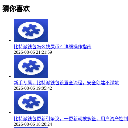
猜你喜欢
比特派钱包怎么找屎币？详细操作指南
2026-08-06 21:21:59
新手专属，比特派钱包设置全流程，安全创建不踩坑
2026-08-06 19:05:42
比特派钱包更新引争议，一更新就被多签，用户资产控制
2026-08-06 18:20:24