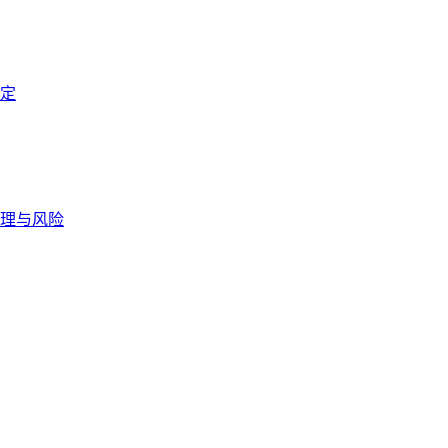
定
理与风险