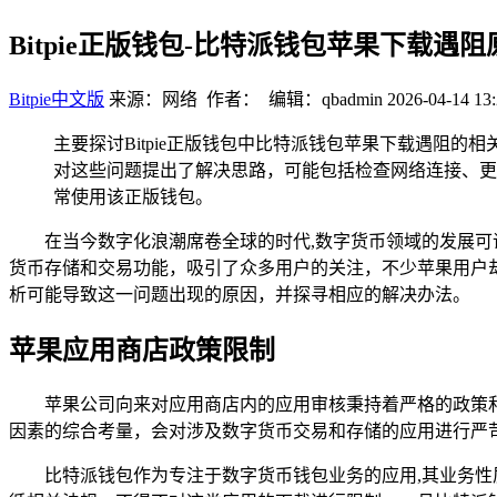
Bitpie正版钱包-比特派钱包苹果下载遇
Bitpie中文版
来源：网络 作者： 编辑：qbadmin
2026-04-14 13:
主要探讨Bitpie正版钱包中比特派钱包苹果下载遇阻
对这些问题提出了解决思路，可能包括检查网络连接、更
常使用该正版钱包。
在当今数字化浪潮席卷全球的时代,数字货币领域的发展
货币存储和交易功能，吸引了众多用户的关注，不少苹果用户
析可能导致这一问题出现的原因，并探寻相应的解决办法。
苹果应用商店政策限制
苹果公司向来对应用商店内的应用审核秉持着严格的政策
因素的综合考量，会对涉及数字货币交易和存储的应用进行严
比特派钱包作为专注于数字货币钱包业务的应用,其业务