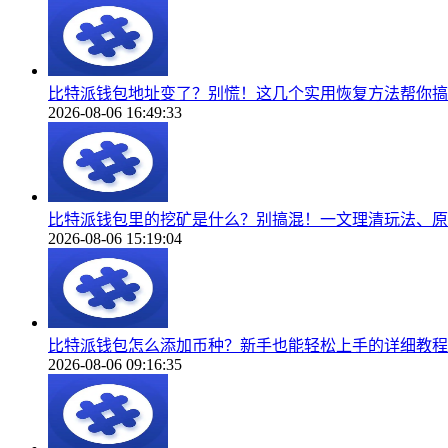
比特派钱包地址变了？别慌！这几个实用恢复方法帮你搞
2026-08-06 16:49:33
比特派钱包里的挖矿是什么？别搞混！一文理清玩法、原
2026-08-06 15:19:04
比特派钱包怎么添加币种？新手也能轻松上手的详细教程
2026-08-06 09:16:35