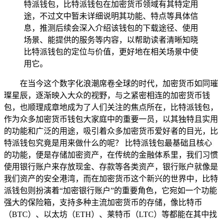
特派钱包，比特派钱包在加密货币领域有其特定用
途，不过文中暂未详细说明其功能、特点等具体信
息，推测后续会深入介绍该钱包的下载途径、使用
场景、能提供的服务等内容，以帮助读者清晰知晓
比特派钱包的定位与价值，更好地在相关场景中使
用它。
在当今这个数字化浪潮席卷全球的时代，加密货币如同璀
璨星辰，逐渐映入大众的视野，与之紧密相连的加密货币钱
包，也顺理成章地成为了人们关注的焦点所在，比特派钱包，
作为众多加密货币钱包大家庭中的重要一员，以其独特且实用
的功能和广泛的用途，吸引着众多加密货币爱好者的目光，比
特派钱包究竟是用来做什么的呢？ 比特派钱包最基础且核心
的功能，便是存储加密资产，在传统的金融体系里，我们习惯
使用银行账户来存放现金、存款等各类资产，银行账户就像是
我们资产的安全港湾，而在加密货币这个新兴的世界中，比特
派钱包则扮演着“加密银行账户”的重要角色，它宛如一个功能
强大的保险箱，支持多种主流加密货币的存储，像比特币
（BTC）、以太坊（ETH）、莱特币（LTC）等都能在其中找