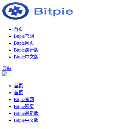
首页
Bitpie官网
Bitpie网页
Bitpie最新版
Bitpie中文版
导航
首页
首页
Bitpie官网
Bitpie网页
Bitpie最新版
Bitpie中文版