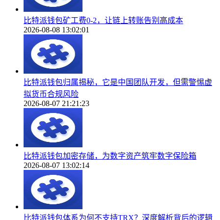
比特派钱包矿工费0-2，让链上转账告别高成本
2026-08-08 13:02:01
比特派钱包归属揭秘，它是中国团队开发，但需警惕虚
拟货币合规风险
2026-08-07 21:21:23
比特派钱包加密存储，为数字资产筑牢数字保险箱
2026-08-07 13:02:14
比特派钱包体系为何不支持TRX？深度解析背后的逻辑