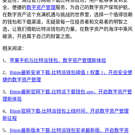
要途径，通过官方网站下载比特派钱包，用户能够享受到安
全、便捷的
数字资产管理
服务，为自己的数字资产保驾护航，
在数字资产这个充满机遇与挑战的世界里，选择一个值得信赖
的钱包和下载渠道，无疑是每一位投资者和交易者的明智之
选，让我们借助比特派钱包的力量，在数字资产的海洋中乘风
破浪，开启属于自己的财富之旅。
相关阅读：
1、
苹果手机与比特派钱包，数字资产管理新体验
2、
Bitpie最新安卓下载-比特派钱包阈值 1 权重 1，开启安全便
捷的数字资产管理
3、
Bitpie最新官网下载-比特派下载钱包 app，开启数字资产管
理新体验
4、
Bitpie官网下载-比特派钱包上线时间，开启数字资产管理
新征程
5、
Bitpie最新版本下载-比特派钱包安卓最新版，开启数字资