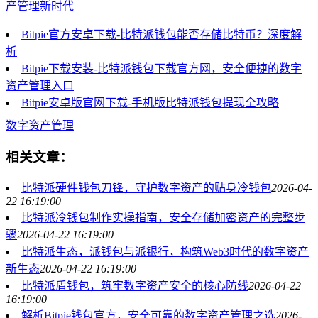
产管理新时代
Bitpie官方安卓下载-比特派钱包能否存储比特币？深度解
析
Bitpie下载安装-比特派钱包下载官方网，安全便捷的数字
资产管理入口
Bitpie安卓版官网下载-手机版比特派钱包提现全攻略
数字资产管理
相关文章：
比特派硬件钱包刀锋，守护数字资产的贴身冷钱包
2026-04-
22 16:19:00
比特派冷钱包制作实操指南，安全存储加密资产的完整步
骤
2026-04-22 16:19:00
比特派生态，派钱包与派银行，构筑Web3时代的数字资产
新生态
2026-04-22 16:19:00
比特派盾钱包，筑牢数字资产安全的核心防线
2026-04-22
16:19:00
解析Bitpie钱包官方，安全可靠的数字资产管理之选
2026-