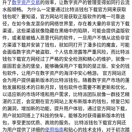
升了
数字资产交易
的效率，让数字资产的管理变得如同行云流
水般顺畅。 为什么一定要通过比特派钱包下载官方网来获取
钱包呢？要知道，官方网站可是获取正版软件的唯一可靠途
径，在如今鱼龙混杂的网络世界里，存在着大量的非官方下载
渠道，这些渠道就像隐藏在黑暗中的陷阱，可能会提供盗版软
件，或者是被植入恶意代码的软件，一旦用户不慎从这些非官
方渠道下载并安装了钱包，就如同打开了潘多拉的魔盒，可能
会面临数字资产被盗取、个人信息泄露等严重风险，而比特派
钱包下载官方网经过了严格的安全检测和精心的维护，就像一
座固若金汤的堡垒，能够确保用户下载到的是正版、安全的钱
包软件，让用户在数字资产的海洋中安心畅游。 官方网站还
会为用户提供最新版本的比特派钱包，随着数字资产市场的蓬
勃发展和技术的日新月异，钱包软件也需要不断更新和优化，
以适应新的市场环境和用户需求，比特派团队就像一群技艺精
湛的工匠，会定期在官方网站上发布新版本的钱包，修复已知
的漏洞，增加新的功能，提升用户体验，通过官方网站下载，
用户就如同搭上了科技的快车，能够及时获得最新版本的钱
包，享受更加优质、高效的服务。 比特派钱包下载官方网还
为用户提供了详细的
使用指南
和贴心的技术支持，对于初次踏