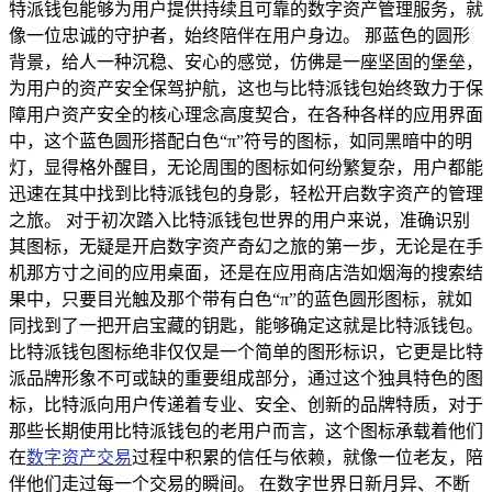
特派钱包能够为用户提供持续且可靠的数字资产管理服务，就
像一位忠诚的守护者，始终陪伴在用户身边。 那蓝色的圆形
背景，给人一种沉稳、安心的感觉，仿佛是一座坚固的堡垒，
为用户的资产安全保驾护航，这也与比特派钱包始终致力于保
障用户资产安全的核心理念高度契合，在各种各样的应用界面
中，这个蓝色圆形搭配白色“π”符号的图标，如同黑暗中的明
灯，显得格外醒目，无论周围的图标如何纷繁复杂，用户都能
迅速在其中找到比特派钱包的身影，轻松开启数字资产的管理
之旅。 对于初次踏入比特派钱包世界的用户来说，准确识别
其图标，无疑是开启数字资产奇幻之旅的第一步，无论是在手
机那方寸之间的应用桌面，还是在应用商店浩如烟海的搜索结
果中，只要目光触及那个带有白色“π”的蓝色圆形图标，就如
同找到了一把开启宝藏的钥匙，能够确定这就是比特派钱包。
比特派钱包图标绝非仅仅是一个简单的图形标识，它更是比特
派品牌形象不可或缺的重要组成部分，通过这个独具特色的图
标，比特派向用户传递着专业、安全、创新的品牌特质，对于
那些长期使用比特派钱包的老用户而言，这个图标承载着他们
在
数字资产交易
过程中积累的信任与依赖，就像一位老友，陪
伴他们走过每一个交易的瞬间。 在数字世界日新月异、不断