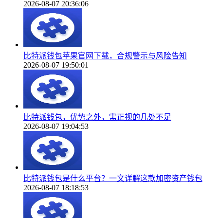
2026-08-07 20:36:06
比特派钱包苹果官网下载，合规警示与风险告知
2026-08-07 19:50:01
比特派钱包，优势之外，需正视的几处不足
2026-08-07 19:04:53
比特派钱包是什么平台？一文详解这款加密资产钱包
2026-08-07 18:18:53