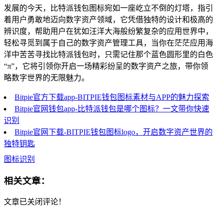
发展的今天，比特派钱包图标宛如一座屹立不倒的灯塔，指引
着用户勇敢地迈向数字资产领域，它凭借独特的设计和极高的
辨识度，帮助用户在犹如汪洋大海般纷繁复杂的应用世界中，
轻松寻觅到属于自己的数字资产管理工具，当你在茫茫应用海
洋中苦苦寻找比特派钱包时，只需记住那个蓝色圆形里的白色
“π”，它将引领你开启一场精彩纷呈的数字资产之旅，带你领
略数字世界的无限魅力。
Bitpie官方下载app-BITPIE钱包图标素材与APP的魅力探索
Bitpie官网钱包app-比特派钱包是哪个图标？一文带你快速
识别
Bitpie官网下载-BITPIE钱包图标logo，开启数字资产世界的
独特钥匙
图标识别
相关文章：
文章已关闭评论！