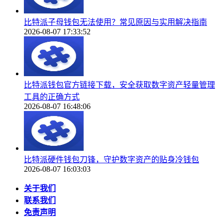
比特派子母钱包无法使用？常见原因与实用解决指南
2026-08-07 17:33:52
比特派钱包官方链接下载，安全获取数字资产轻量管理
工具的正确方式
2026-08-07 16:48:06
比特派硬件钱包刀锋，守护数字资产的贴身冷钱包
2026-08-07 16:03:03
关于我们
联系我们
免责声明