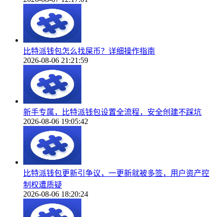
比特派钱包怎么找屎币？详细操作指南
2026-08-06 21:21:59
新手专属，比特派钱包设置全流程，安全创建不踩坑
2026-08-06 19:05:42
比特派钱包更新引争议，一更新就被多签，用户资产控
制权遭质疑
2026-08-06 18:20:24