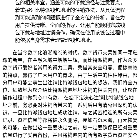
包的相关事宜，涵盖可能的下载途径与注意要点，
着重探讨比特派钱包地址的注销办法，从具体流程
到可能遇到的问题都进行了全方位的分析，旨在为
用户提供清晰、全面的指导，让用户能顺利完成钱
包下载与地址注销操作，确保在使用该钱包过程中
能依据自身需求合理管理钱包地址。
在当今数字化浪潮席卷的时代，数字货币交易如同一颗璀
璨的新星，在金融领域中熠熠生辉，而比特派钱包，作为众多
数字货币爱好者常用的得力工具，凭借其安全可靠、便捷高效
的特点，赢得了广大用户的青睐，由于生活中的种种缘由，部
分用户可能会萌生出注销比特派钱包地址的想法，我们将全方
位、细致地为您介绍比特派钱包地址注销的相关内容，让您在
操作过程中做到心中有数。 在您下定决心注销比特派钱包地
址之前，务必要对注销所带来的一系列后果有清晰且深刻的认
识，一旦比特派钱包地址成功注销，与之紧密相连的所有交易
记录、资产信息等都将被永久删除，宛如石沉大海，再无恢复
的可能，在做出这一重要决定之前，您一定要确保已经对重要
信息进行了妥善备份，并且将钱包内的所有数字货币资产安全