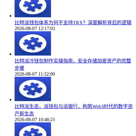
比特派钱包体系为何不支持TRX？深度解析背后的逻辑
2026-08-07 12:17:01
比特派冷钱包制作实操指南，安全存储加密资产的完整
步骤
2026-08-07 11:32:00
比特派生态，派钱包与派银行，构筑Web3时代的数字资
产新生态
2026-08-07 10:46:21