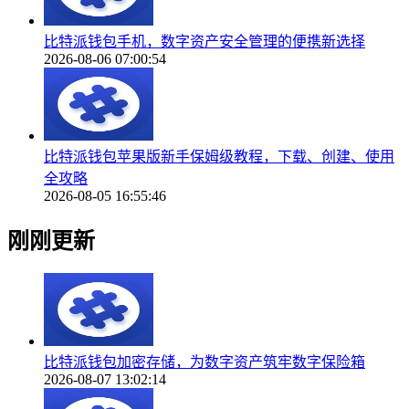
比特派钱包手机，数字资产安全管理的便携新选择
2026-08-06 07:00:54
比特派钱包苹果版新手保姆级教程，下载、创建、使用
全攻略
2026-08-05 16:55:46
刚刚更新
比特派钱包加密存储，为数字资产筑牢数字保险箱
2026-08-07 13:02:14