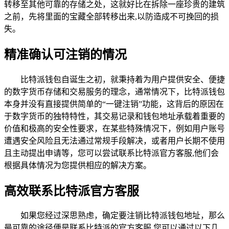
转移至其他可靠的存储之处，这就好比在拆除一座珍贵的建筑
之前，先将里面的宝藏全部转移出来,以防造成不可挽回的损
失。
精准确认可注销的情况
比特派钱包自诞生之初，就秉持着为用户提供安全、便捷
的数字货币存储和交易服务的理念，通常情况下，比特派钱包
本身并没有直接提供简单的“一键注销”功能，这背后的原因在
于数字货币的独特特性，其交易记录和钱包地址承载着重要的
价值和极高的安全性要求，在某些特殊情况下，例如用户账号
遭遇安全风险且无法通过常规手段解决，或者用户长期不使用
且主动提出申请等，您可以尝试联系比特派官方客服,他们会
根据具体情况为您提供相应的解决方案。
高效联系比特派官方客服
如果您经过深思熟虑，确定要注销比特派钱包地址，那么
最可靠的途径便是联系比特派的官方客服,您可以通过以下几