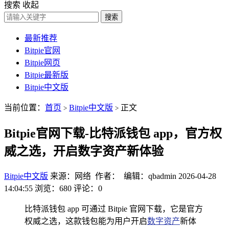
搜索
收起
搜索
最新推荐
Bitpie官网
Bitpie网页
Bitpie最新版
Bitpie中文版
当前位置：
首页
Bitpie中文版
正文
>
>
Bitpie官网下载-比特派钱包 app，官方权
威之选，开启数字资产新体验
Bitpie中文版
来源：网络 作者： 编辑：qbadmin
2026-04-28
14:04:55
浏览：680
评论：0
比特派钱包 app 可通过 Bitpie 官网下载，它是官方
权威之选，这款钱包能为用户开启
数字资产
新体