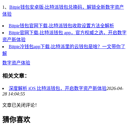
1、
Bitpie钱包安卓版-比特派钱包兑换码，解锁全新数字资产
体验
Bitpie钱包官网下载-比特派钱包收款设置方法全解析
Bitpie官网下载-比特派钱包 app，官方权威之选，开启数字
资产新体验
Bitpie冷钱包app下载-比特派里的云钱包是啥？一文带你了
解
数字资产体验
相关文章：
深度解析 iOS 比特派钱包，开启数字资产新体验
2026-04-
28 14:04:55
文章已关闭评论！
猜你喜欢