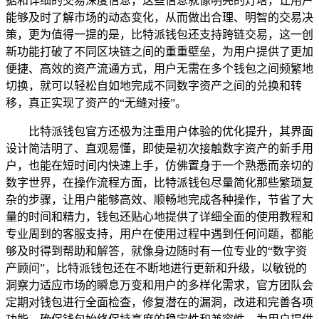
据和详细的交易深度信息，这些信息就像明亮的灯塔，让用户
能够及时了解市场的动态变化，从而做出合理、明智的交易决
策，更为值得一提的是，比特派钱包还支持跨链交易，这一创
新功能打破了不同区块链之间的重重壁垒，为用户提供了更加
便捷、高效的资产流通方式，用户无需在多个钱包之间频繁地
切换，就可以轻松自如地完成不同数字资产之间的兑换和转
移，真正实现了资产的“无缝对接”。
比特派钱包官方还极为注重用户体验的优化提升，其界面
设计简洁明了、直观易懂，即使是初次接触数字资产的新手用
户，也能在短时间内快速上手，仿佛置身于一个熟悉而亲切的
数字世界，在操作流程方面，比特派钱包尽量简化那些繁琐复
杂的步骤，让用户能够高效、顺畅地完成各种操作，节省了大
量的时间和精力，钱包还贴心地提供了详细全面的使用教程和
专业周到的客服支持，用户在使用过程中遇到任何问题，都能
够及时得到帮助和解答，就像身边随时有一位专业的“数字资
产顾问”，比特派钱包还在不断地进行更新和升级，以敏锐的
洞察力适应市场的瞬息万变和用户的多样化需求，官方团队会
定期对钱包进行全面检查，修复潜在的漏洞，改进和完善各项