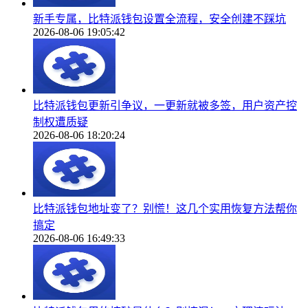
新手专属，比特派钱包设置全流程，安全创建不踩坑
2026-08-06 19:05:42
比特派钱包更新引争议，一更新就被多签，用户资产控
制权遭质疑
2026-08-06 18:20:24
比特派钱包地址变了？别慌！这几个实用恢复方法帮你
搞定
2026-08-06 16:49:33