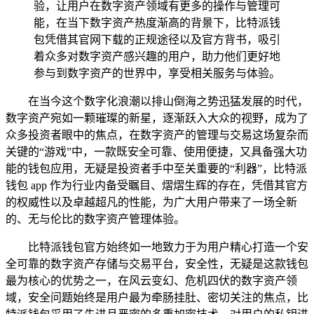
验，让用户在数字资产领域有更多的操作与管理可
能，在当下数字资产热度渐高的背景下，比特派钱
包凭借其官网下载的正规途径以及官方背书，吸引
着众多对数字资产感兴趣的用户，助力他们更好地
参与到数字资产的世界中，享受相关服务与体验。
在当今这个数字化浪潮以排山倒海之势迅猛发展的时代，
数字资产宛如一颗璀璨的新星，逐渐跃入大众的视野，成为了
众多投资者眼中的焦点，在数字资产的管理与交易这场复杂而
关键的“游戏”中，一款既安全可靠、使用便捷，又具备强大功
能的钱包应用，无疑是投资者手中至关重要的“利器”，比特派
钱包 app 作为行业内备受瞩目、熠熠生辉的存在，凭借其官方
的权威性以及卓越超凡的性能，为广大用户带来了一场全新
的、无与伦比的数字资产管理体验。
比特派钱包官方始终如一地致力于为用户精心打造一个安
全可靠的数字资产存储与交易平台，安全性，无疑是这款钱包
最为核心的优势之一，在风云变幻、危机四伏的数字资产领
域，安全问题始终是用户最为牵肠挂肚、密切关注的焦点，比