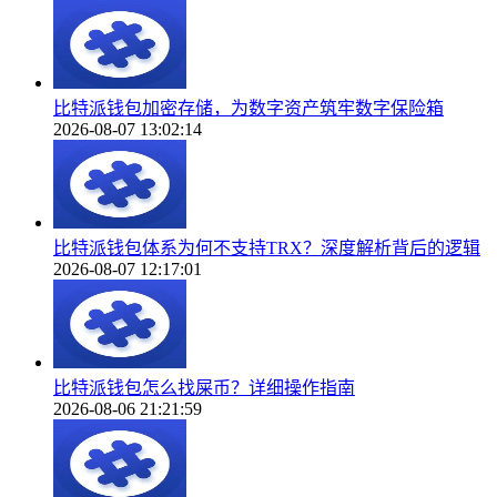
比特派钱包加密存储，为数字资产筑牢数字保险箱
2026-08-07 13:02:14
比特派钱包体系为何不支持TRX？深度解析背后的逻辑
2026-08-07 12:17:01
比特派钱包怎么找屎币？详细操作指南
2026-08-06 21:21:59