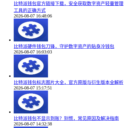
比特派钱包官方链接下载，安全获取数字资产轻量管理
工具的正确方式
2026-08-07 16:48:06
比特派硬件钱包刀锋，守护数字资产的贴身冷钱包
2026-08-07 16:03:03
比特派钱包标志图片大全，官方原版与衍生版本全解析
2026-08-07 15:17:51
比特派钱包不显示到账？别慌，常见原因及解决指南
2026-08-07 14:32:38