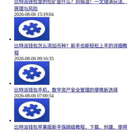
比特派钱包里的挖矿是什么？别搞混！一文理清玩法、
原理与风险
2026-08-06 15:19:04
比特派钱包怎么添加币种？新手也能轻松上手的详细教
程
2026-08-06 09:16:35
比特派钱包手机，数字资产安全管理的便携新选择
2026-08-06 07:00:54
比特派钱包苹果版新手保姆级教程，下载、创建、使用