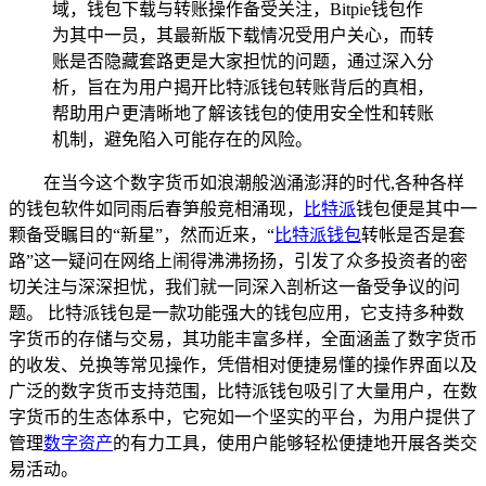
域，钱包下载与转账操作备受关注，Bitpie钱包作
为其中一员，其最新版下载情况受用户关心，而转
账是否隐藏套路更是大家担忧的问题，通过深入分
析，旨在为用户揭开比特派钱包转账背后的真相，
帮助用户更清晰地了解该钱包的使用安全性和转账
机制，避免陷入可能存在的风险。
在当今这个数字货币如浪潮般汹涌澎湃的时代,各种各样
的钱包软件如同雨后春笋般竞相涌现，
比特派
钱包便是其中一
颗备受瞩目的“新星”，然而近来，“
比特派钱包
转帐是否是套
路”这一疑问在网络上闹得沸沸扬扬，引发了众多投资者的密
切关注与深深担忧，我们就一同深入剖析这一备受争议的问
题。 比特派钱包是一款功能强大的钱包应用，它支持多种数
字货币的存储与交易，其功能丰富多样，全面涵盖了数字货币
的收发、兑换等常见操作，凭借相对便捷易懂的操作界面以及
广泛的数字货币支持范围，比特派钱包吸引了大量用户，在数
字货币的生态体系中，它宛如一个坚实的平台，为用户提供了
管理
数字资产
的有力工具，使用户能够轻松便捷地开展各类交
易活动。