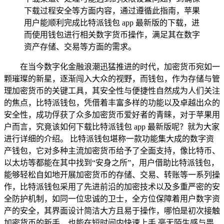
下载过程安全等方面内容，通过遵循此指南，苹果
用户能顺利完成比特派钱包 app 最新版的下载，进
而使用钱包进行相关数字货币操作，满足其在数字
资产存储、交易等方面的需求。
在当今数字化金融浪潮迅猛推进的时代，加密货币宛如一
颗璀璨的新星，逐渐闯入大众的视野，而钱包，作为存储与管
理加密货币的关键工具，其安全性与便捷性自然成为人们关注
的焦点，比特派钱包，凭借着丰富多样的功能以及卓越出众的
安全性，成功俘获了众多加密货币爱好者的青睐，对于苹果用
户而言，究竟该如何下载比特派钱包 app 最新版呢？就为大家
进行详细的介绍。 比特派钱包堪称一款功能集大成的数字资
产钱包，它对多种主流加密货币给予了全面支持，像比特币、
以太坊等都能在其中找到“安身之所”，用户借助比特派钱包，
能够轻松自如地开展加密货币的存储、交易、转账等一系列操
作，比特派钱包采用了先进前沿的加密技术以及多重严密的安
全防护机制，如同一位忠诚的卫士，全方位保障着用户数字资
产的安全，其界面设计简洁大方且易于操作，哪怕是初次接触
加密货币的新手，也能在短时间内快速上手,毫无陌生感与畏