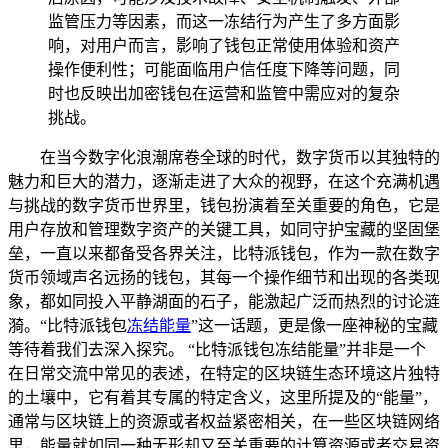
监管压力等因素，而这一冻结行为产生了多方面影
响，对用户而言，影响了钱包正常使用体验和资产
操作便利性；可能面临用户信任度下降等问题，同
时也反映出加密钱包在运营和监管中需应对的复杂
挑战。
在当今数字化浪潮席卷全球的时代，数字货币以其独特的
魅力和巨大的潜力，逐渐走进了大众的视野，在这个充满机遇
与挑战的数字货币世界里，钱包扮演着至关重要的角色，它是
用户存放和管理数字资产的关键工具，如同守护宝藏的坚固堡
垒，一直以来都备受各界关注，比特派钱包，作为一款在数字
货币领域声名远扬的钱包，其每一个操作细节和出现的各类现
象，都如同投入平静湖面的石子，能激起广泛而热烈的讨论涟
漪。“比特派钱包
冻结能量
”这一话题，更是像一座神秘的宝藏
等待着我们去深入探究。 “比特派钱包冻结能量”并非是一个
在日常交流中常见的表述，在特定的区块链生态环境这片独特
的土壤中，它有着其专属的特定含义，这里所提及的“能量”，
通常与区块链上的资源或者权益紧密相关，在一些区块链网络
里，能量就如同一种无形却又至关重要的计算资源或者交易资