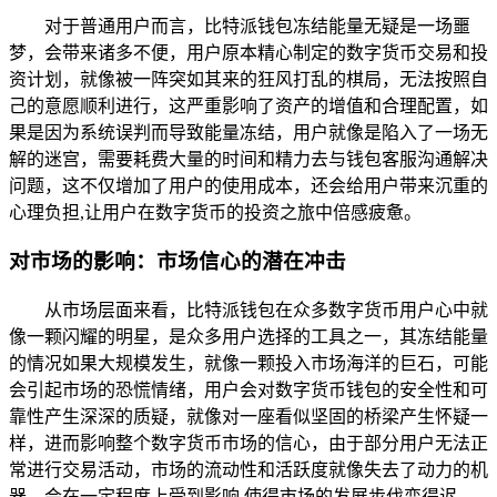
对于普通用户而言，比特派钱包冻结能量无疑是一场噩
梦，会带来诸多不便，用户原本精心制定的数字货币交易和投
资计划，就像被一阵突如其来的狂风打乱的棋局，无法按照自
己的意愿顺利进行，这严重影响了资产的增值和合理配置，如
果是因为系统误判而导致能量冻结，用户就像是陷入了一场无
解的迷宫，需要耗费大量的时间和精力去与钱包客服沟通解决
问题，这不仅增加了用户的使用成本，还会给用户带来沉重的
心理负担,让用户在数字货币的投资之旅中倍感疲惫。
对市场的影响：市场信心的潜在冲击
从市场层面来看，比特派钱包在众多数字货币用户心中就
像一颗闪耀的明星，是众多用户选择的工具之一，其冻结能量
的情况如果大规模发生，就像一颗投入市场海洋的巨石，可能
会引起市场的恐慌情绪，用户会对数字货币钱包的安全性和可
靠性产生深深的质疑，就像对一座看似坚固的桥梁产生怀疑一
样，进而影响整个数字货币市场的信心，由于部分用户无法正
常进行交易活动，市场的流动性和活跃度就像失去了动力的机
器，会在一定程度上受到影响,使得市场的发展步伐变得迟