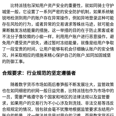
比特派钱包深知用户资产安全的重要性，就如同骑士守护
城堡一般，它设置了一系列严密的安全防护机制，如果系统敏
锐地检测到用户的账户存在异常操作，例如异地登录这种可能
存在风险的行为，或者异常的交易请求等蛛丝马迹，就可能会
果断触发冻结能量的措施，这一举措的目的在于防止黑客或者
不法分子像狡猾的小偷一样，利用用户账户进行恶意操作，避
免用户遭受资产损失，通过暂时冻结能量，就像是给用户争取
了一段宝贵的时间，让用户能够有机会仔细确认账户的安全情
况，并采取相应的措施来精心保护自己的账户,如同加固城堡
的防御工事。
合规要求：行业规范的坚定遵循者
随着数字货币市场如雨后春笋般不断发展壮大，监管政策
也在如同细密的织网一般日益完善，比特派钱包作为市场中的
一员，需要严格遵守各个国家和地区的法律法规以及监管要
求，如果用户的交易行为不小心涉及到洗钱、非法交易等违反
合规规定的情况，钱包就会毫不犹豫地根据监管要求冻结用户
账户的能量，这一做法并非是对用户的刁难，而是数字货币行