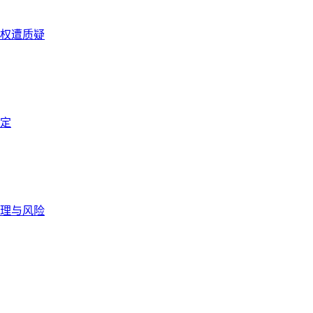
权遭质疑
定
理与风险