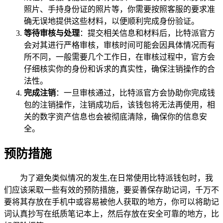
照片、手持身份证的照片等，你需要按照客服的要求准
确无误地提供这些材料，以便顺利完成身份验证。
等待审核与处理
：提交相关信息和材料后，比特派官方
会对其进行严格审核，审核时间可能会因具体情况而有
所不同，一般需要几个工作日，在审核过程中，官方会
仔细核实你的身份和诉求的真实性，确保注销操作的合
法性。
完成注销
：一旦审核通过，比特派官方会协助你完成钱
包的注销操作，注销成功后，该钱包将无法再使用，相
关的数字资产信息也会被彻底清除，确保你的信息安
全。
预防措施
为了避免类似情况的发生,在日常使用比特派钱包时，我
们应该采取一些有效的预防措施，要妥善保存助记词，千万不
要将其存放在手机中或容易被他人获取的地方，你可以将助记
词认真抄写在纸质笔记本上，然后存放在安全可靠的地方，比