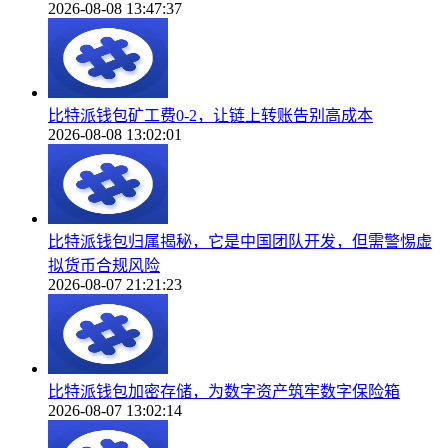
2026-08-08 13:47:37
比特派钱包矿工费0-2，让链上转账告别高成本
2026-08-08 13:02:01
比特派钱包归属揭秘，它是中国团队开发，但需警惕虚
拟货币合规风险
2026-08-07 21:21:23
比特派钱包加密存储，为数字资产筑牢数字保险箱
2026-08-07 13:02:14