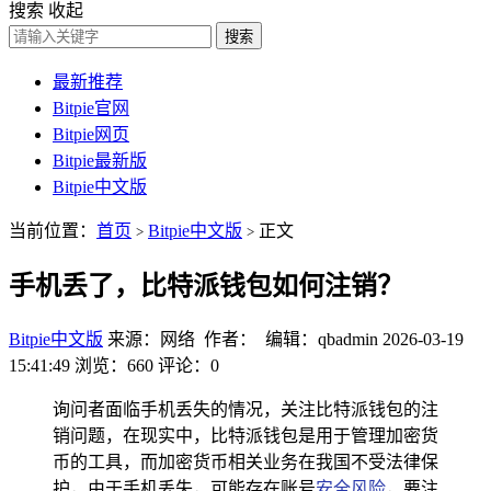
搜索
收起
搜索
最新推荐
Bitpie官网
Bitpie网页
Bitpie最新版
Bitpie中文版
当前位置：
首页
Bitpie中文版
正文
>
>
手机丢了，比特派钱包如何注销？
Bitpie中文版
来源：网络 作者： 编辑：qbadmin
2026-03-19
15:41:49
浏览：660
评论：0
询问者面临手机丢失的情况，关注比特派钱包的注
销问题，在现实中，比特派钱包是用于管理加密货
币的工具，而加密货币相关业务在我国不受法律保
护，由于手机丢失，可能存在账号
安全风险
，要注