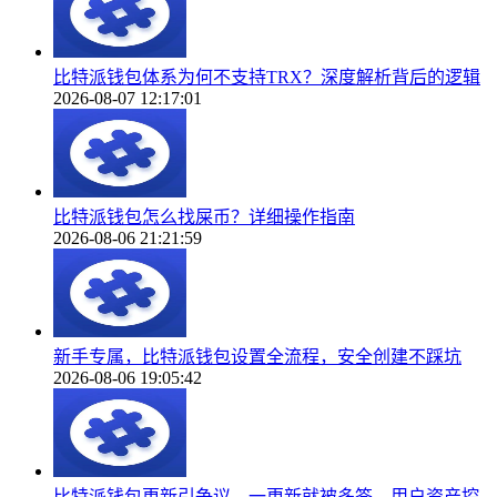
比特派钱包体系为何不支持TRX？深度解析背后的逻辑
2026-08-07 12:17:01
比特派钱包怎么找屎币？详细操作指南
2026-08-06 21:21:59
新手专属，比特派钱包设置全流程，安全创建不踩坑
2026-08-06 19:05:42
比特派钱包更新引争议，一更新就被多签，用户资产控