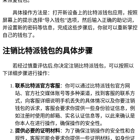
来恢复钱包。
具体操作方法是：打开新设备上的比特派钱包应用，按照
屏幕上的提示选择“导入钱包”选项，然后输入正确的助记词，
并设置新的密码等信息，完成这些步骤后，你就可以重新掌控
自己的钱包了。
注销比特派钱包的具体步骤
若经过慎重评估后,你决定注销比特派钱包，可以按照以
下详细步骤进行操作：
联系比特派官方客服
：你可以通过比特派钱包官方网
站、官方社交媒体账号等多种渠道，找到客服的联系方
式，向客服详细说明手机丢失的具体情况以及你要注销
钱包的诉求，客服会要求你提供一些身份验证信息，例
如注册时使用的邮箱、实名认证信息等，以此来确认是
你本人在进行操作，确保操作的安全性。
提供必要的证明材料
：为了确保注销操作的安全性和合
规性，客服可能会要求你提供一些证明材料，如身份证