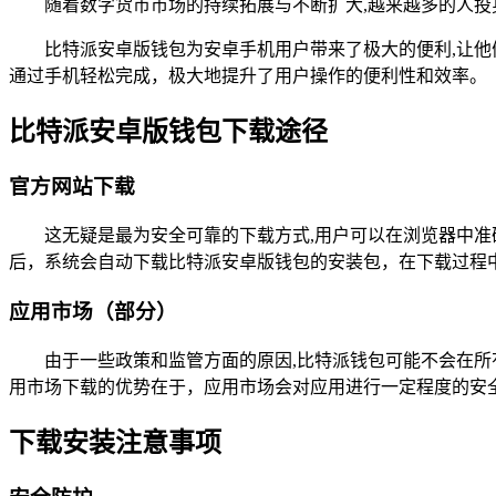
随着数字货币市场的持续拓展与不断扩大,越来越多的人
比特派安卓版钱包为安卓手机用户带来了极大的便利,让
通过手机轻松完成，极大地提升了用户操作的便利性和效率。
比特派安卓版钱包下载途径
官方网站下载
这无疑是最为安全可靠的下载方式,用户可以在浏览器中准
后，系统会自动下载比特派安卓版钱包的安装包，在下载过程
应用市场（部分）
由于一些政策和监管方面的原因,比特派钱包可能不会在
用市场下载的优势在于，应用市场会对应用进行一定程度的安
下载安装注意事项