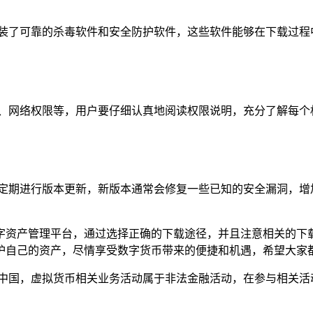
安装了可靠的杀毒软件和安全防护软件，这些软件能够在下载过程
限、网络权限等，用户要仔细认真地阅读权限说明，充分了解每个
，定期进行版本更新，新版本通常会修复一些已知的安全漏洞，增
字资产管理平台，通过选择正确的下载途径，并且注意相关的下
护自己的资产，尽情享受数字货币带来的便捷和机遇，希望大家
在中国，虚拟货币相关业务活动属于非法金融活动，在参与相关活