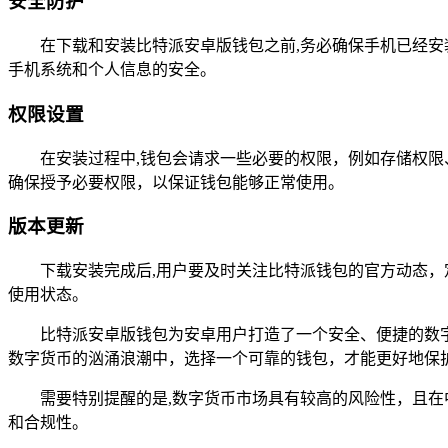
安全防护
在下载和安装比特派安卓版钱包之前,务必确保手机已经
手机系统和个人信息的安全。
权限设置
在安装过程中,钱包会请求一些必要的权限，例如存储权
确保授予必要权限，以保证钱包能够正常使用。
版本更新
下载安装完成后,用户要及时关注比特派钱包的官方动态
使用状态。
比特派安卓版钱包为安卓用户打造了一个安全、便捷的数
数字货币的汹涌浪潮中，选择一个可靠的钱包，才能更好地保
需要特别提醒的是,数字货币市场具有较高的风险性，且
和合规性。