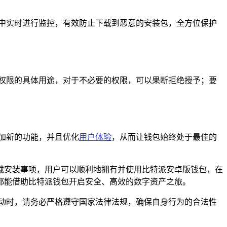
中实时进行监控，有效防止下载到恶意的安装包，全方位保护
权限的具体用途，对于不必要的权限，可以果断拒绝授予；要
加新的功能，并且优化
用户体验
，从而让钱包始终处于最佳的
载安装事项，用户可以顺利地拥有并使用比特派安卓版钱包，在
都能借助比特派钱包开启安全、高效的数字资产之旅。
动时，请务必严格遵守国家法律法规，确保自身行为的合法性