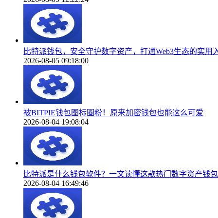
比特派钱包，安全守护数字资产，打通Web3生态的实用
2026-08-05 09:18:00
被BITPIE钱包图标圈粉！原来加密钱包也能这么可爱
2026-08-04 19:08:04
比特派是什么钱包软件？一文读懂这款热门数字资产钱包
2026-08-04 16:49:46