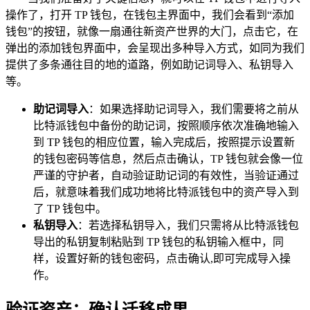
操作了，打开 TP 钱包，在钱包主界面中，我们会看到“添加
钱包”的按钮，就像一扇通往新资产世界的大门，点击它，在
弹出的添加钱包界面中，会呈现出多种导入方式，如同为我们
提供了多条通往目的地的道路，例如助记词导入、私钥导入
等。
助记词导入
：如果选择助记词导入，我们需要将之前从
比特派钱包中备份的助记词，按照顺序依次准确地输入
到 TP 钱包的相应位置，输入完成后，按照提示设置新
的钱包密码等信息，然后点击确认，TP 钱包就会像一位
严谨的守护者，自动验证助记词的有效性，当验证通过
后，就意味着我们成功地将比特派钱包中的资产导入到
了 TP 钱包中。
私钥导入
：若选择私钥导入，我们只需将从比特派钱包
导出的私钥复制粘贴到 TP 钱包的私钥输入框中，同
样，设置好新的钱包密码，点击确认,即可完成导入操
作。