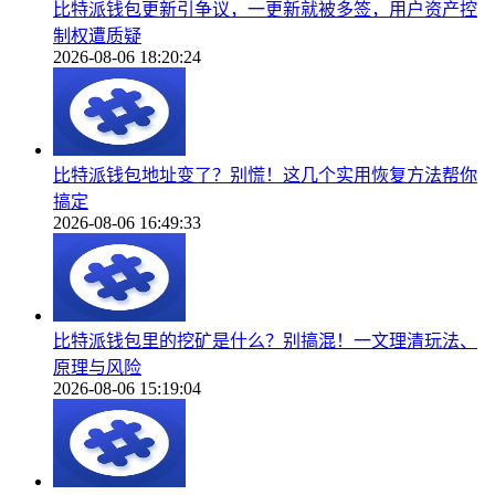
比特派钱包更新引争议，一更新就被多签，用户资产控
制权遭质疑
2026-08-06 18:20:24
比特派钱包地址变了？别慌！这几个实用恢复方法帮你
搞定
2026-08-06 16:49:33
比特派钱包里的挖矿是什么？别搞混！一文理清玩法、
原理与风险
2026-08-06 15:19:04