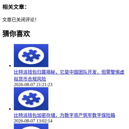
相关文章：
文章已关闭评论！
猜你喜欢
比特派钱包归属揭秘，它是中国团队开发，但需警惕虚
拟货币合规风险
2026-08-07 21:21:23
比特派钱包加密存储，为数字资产筑牢数字保险箱
2026-08-07 13:02:14