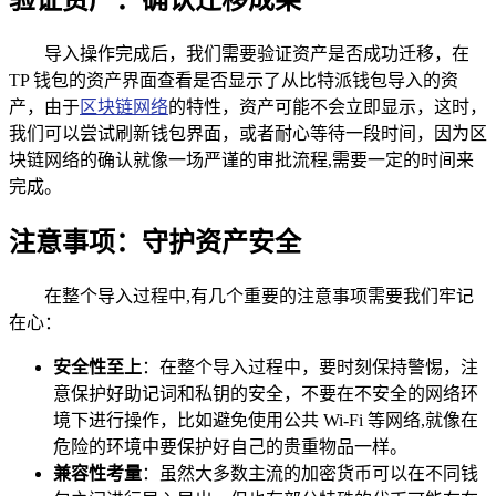
验证资产：确认迁移成果
导入操作完成后，我们需要验证资产是否成功迁移，在
TP 钱包的资产界面查看是否显示了从比特派钱包导入的资
产，由于
区块链网络
的特性，资产可能不会立即显示，这时，
我们可以尝试刷新钱包界面，或者耐心等待一段时间，因为区
块链网络的确认就像一场严谨的审批流程,需要一定的时间来
完成。
注意事项：守护资产安全
在整个导入过程中,有几个重要的注意事项需要我们牢记
在心：
安全性至上
：在整个导入过程中，要时刻保持警惕，注
意保护好助记词和私钥的安全，不要在不安全的网络环
境下进行操作，比如避免使用公共 Wi-Fi 等网络,就像在
危险的环境中要保护好自己的贵重物品一样。
兼容性考量
：虽然大多数主流的加密货币可以在不同钱