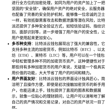
进行全方位的加密处理，如同为用户的资产加上了一把
坚固的“安全锁”，确保用户资产的绝对安全，云服务器
也配备了完善的安全防护机制，能够像一位忠诚的卫士
一样，有效抵御黑客攻击和数据泄露等潜在风险，比特
派还提供了多种安全验证方式，如短信验证码、指纹识
别、面部识别等，进一步增强了用户账户的安全性，让
用户使用起来更加安心。
多币种支持
：比特派云钱包展现出了强大的兼容性，它
支持多种主流的加密货币，例如比特币（BTC）、以太
坊（ETH）、莱特币（LTC）等，用户可以在一个钱包
中轻松管理多种不同的加密货币资产，这种便捷性对于
那些持有多种加密货币的用户来说，无疑是一个极具实
用价值的功能，大大节省了用户的时间和精力。
用户界面友好
：比特派云钱包的界面设计独具匠心，简
洁明了且操作方便，即使是初次接触加密货币的新手用
户，也能迅速上手，钱包提供了直观的图表和数据展
示，就像一位贴心的理财顾问，让用户可以清晰地了解
自己的资产情况和交易记录，对自己的资产状况一目了
然。