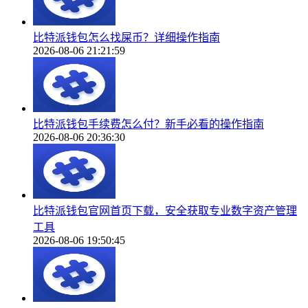
比特派钱包怎么找屎币？详细操作指南
2026-08-06 21:21:59
比特派钱包手续费怎么付？新手必看的操作指南
2026-08-06 20:36:30
比特派钱包官网首页下载，安全获取专业数字资产管理
工具
2026-08-06 19:50:45