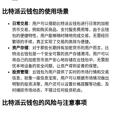
比特派云钱包的使用场景
日常交易
：用户可以借助比特派云钱包进行日常的加密
货币交易，例如购买商品、支付服务费用等，由于云钱
包的便捷特性，用户能够随时随地完成交易，无需经历
繁琐的手续，真正实现了交易的高效与便捷。
资产存储
：对于那些长期持有加密货币的用户而言，比
特派云钱包是一个安全可靠的资产存储港湾，用户可以
将自己的加密货币资产安心地存储在云钱包中，无需担
忧本地设备的安全问题，让资产得到妥善的保管。
投资管理
：云钱包为用户提供了实时的市场行情和交易
信息，就像一座信息宝库，用户可以根据市场情况做出
明智的投资决策，用户还可以设置价格提醒等功能，及
时捕捉市场动态，不错过任何投资机会。
比特派云钱包的风险与注意事项