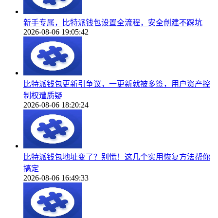
新手专属，比特派钱包设置全流程，安全创建不踩坑
2026-08-06 19:05:42
比特派钱包更新引争议，一更新就被多签，用户资产控
制权遭质疑
2026-08-06 18:20:24
比特派钱包地址变了？别慌！这几个实用恢复方法帮你
搞定
2026-08-06 16:49:33