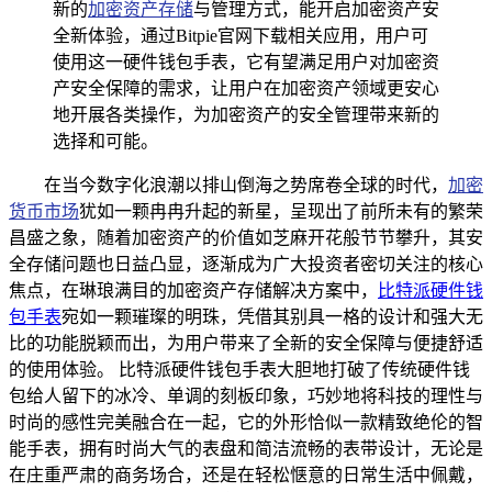
新的
加密资产存储
与管理方式，能开启加密资产安
全新体验，通过Bitpie官网下载相关应用，用户可
使用这一硬件钱包手表，它有望满足用户对加密资
产安全保障的需求，让用户在加密资产领域更安心
地开展各类操作，为加密资产的安全管理带来新的
选择和可能。
在当今数字化浪潮以排山倒海之势席卷全球的时代，
加密
货币市场
犹如一颗冉冉升起的新星，呈现出了前所未有的繁荣
昌盛之象，随着加密资产的价值如芝麻开花般节节攀升，其安
全存储问题也日益凸显，逐渐成为广大投资者密切关注的核心
焦点，在琳琅满目的加密资产存储解决方案中，
比特派硬件钱
包手表
宛如一颗璀璨的明珠，凭借其别具一格的设计和强大无
比的功能脱颖而出，为用户带来了全新的安全保障与便捷舒适
的使用体验。 比特派硬件钱包手表大胆地打破了传统硬件钱
包给人留下的冰冷、单调的刻板印象，巧妙地将科技的理性与
时尚的感性完美融合在一起，它的外形恰似一款精致绝伦的智
能手表，拥有时尚大气的表盘和简洁流畅的表带设计，无论是
在庄重严肃的商务场合，还是在轻松惬意的日常生活中佩戴，