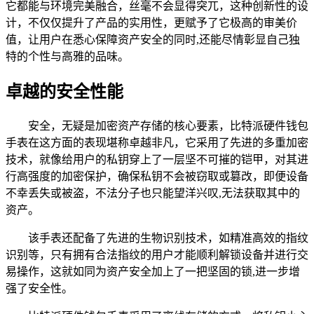
它都能与环境完美融合，丝毫不会显得突兀，这种创新性的设
计，不仅仅提升了产品的实用性，更赋予了它极高的审美价
值，让用户在悉心保障资产安全的同时,还能尽情彰显自己独
特的个性与高雅的品味。
卓越的安全性能
安全，无疑是加密资产存储的核心要素，比特派硬件钱包
手表在这方面的表现堪称卓越非凡，它采用了先进的多重加密
技术，就像给用户的私钥穿上了一层坚不可摧的铠甲，对其进
行高强度的加密保护，确保私钥不会被窃取或篡改，即便设备
不幸丢失或被盗，不法分子也只能望洋兴叹,无法获取其中的
资产。
该手表还配备了先进的生物识别技术，如精准高效的指纹
识别等，只有拥有合法指纹的用户才能顺利解锁设备并进行交
易操作，这就如同为资产安全加上了一把坚固的锁,进一步增
强了安全性。