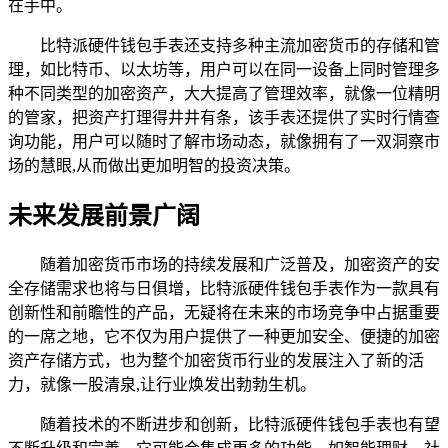
在手中。
比特派硬件钱包手表还支持多种主流加密货币的存储和管
理，如比特币、以太坊等，用户可以在同一设备上同时管理多
种不同类型的加密资产，大大提高了管理效率，就像一位精明
的管家，把资产打理得井井有条，该手表还提供了实时行情查
询功能，用户可以随时了解市场动态，就像拥有了一双洞察市
场的慧眼,从而做出更加明智的投资决策。
未来发展前景广阔
随着加密货币市场的持续发展和广泛普及，加密资产的安
全存储需求也将与日俱增，比特派硬件钱包手表作为一款具有
创新性和前瞻性的产品，无疑将在未来的市场竞争中占据重要
的一席之地，它不仅为用户提供了一种更加安全、便捷的加密
资产存储方式，也为整个加密货币行业的发展注入了新的活
力，就像一股清泉,让行业焕发出勃勃生机。
随着技术的不断进步和创新，比特派硬件钱包手表也有望