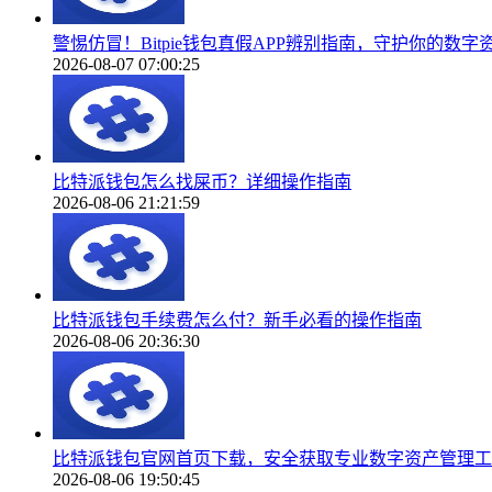
警惕仿冒！Bitpie钱包真假APP辨别指南，守护你的数字
2026-08-07 07:00:25
比特派钱包怎么找屎币？详细操作指南
2026-08-06 21:21:59
比特派钱包手续费怎么付？新手必看的操作指南
2026-08-06 20:36:30
比特派钱包官网首页下载，安全获取专业数字资产管理工
2026-08-06 19:50:45