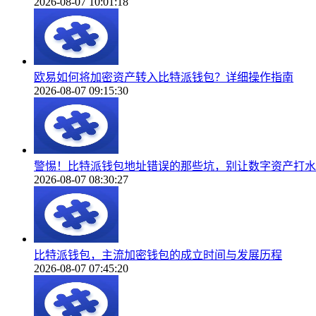
2026-08-07 10:01:18
欧易如何将加密资产转入比特派钱包？详细操作指南
2026-08-07 09:15:30
警惕！比特派钱包地址错误的那些坑，别让数字资产打水
2026-08-07 08:30:27
比特派钱包，主流加密钱包的成立时间与发展历程
2026-08-07 07:45:20