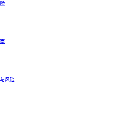
险
南
与风险