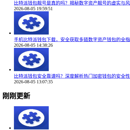
比特派钱包靓号是真的吗？揭秘数字资产靓号的虚实与风
2026-08-05 19:59:51
手机比特派钱包下载，安全获取多链数字资产钱包的全指
2026-08-05 14:38:26
比特派钱包安全靠谱吗？深度解析热门加密钱包的安全性
2026-08-05 13:07:35
刚刚更新