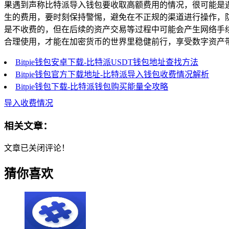
果遇到声称比特派导入钱包要收取高额费用的情况，很可能是
生的费用，要时刻保持警惕，避免在不正规的渠道进行操作，
是不收费的，但在后续的资产交易等过程中可能会产生网络手
合理使用，才能在加密货币的世界里稳健前行，享受数字资产
Bitpie钱包安卓下载-比特派USDT钱包地址查找方法
Bitpie钱包官方下载地址-比特派导入钱包收费情况解析
Bitpie钱包下载-比特派钱包购买能量全攻略
导入收费情况
相关文章：
文章已关闭评论！
猜你喜欢