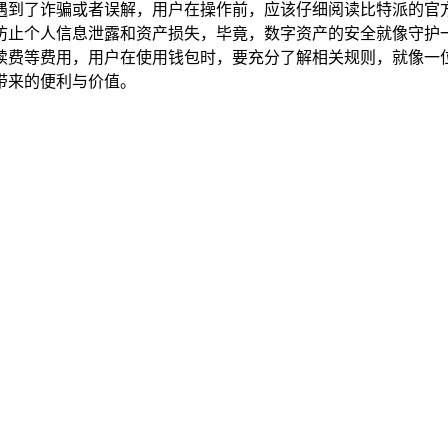
遇到了诈骗或者误解，用户在操作前，应该仔细阅读比特派的官
防止个人信息泄露和资产损失，毕竟，数字资产的安全就像守护一
续费等费用，用户在使用钱包时，要充分了解相关规则，就像一
带来的便利与价值。