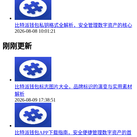
比特派钱包私钥格式全解析，安全管理数字资产的核心
2026-08-08 10:01:21
刚刚更新
比特派钱包标志图片大全，品牌标识的演变与实用素材
解析
2026-08-09 17:38:51
比特派钱包APP下载指南，安全便捷管理数字资产的首