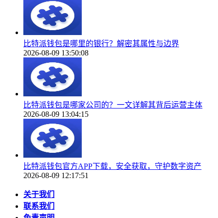
比特派钱包是哪里的银行？解密其属性与边界
2026-08-09 13:50:08
比特派钱包是哪家公司的？一文详解其背后运营主体
2026-08-09 13:04:15
比特派钱包官方APP下载，安全获取，守护数字资产
2026-08-09 12:17:51
关于我们
联系我们
免责声明