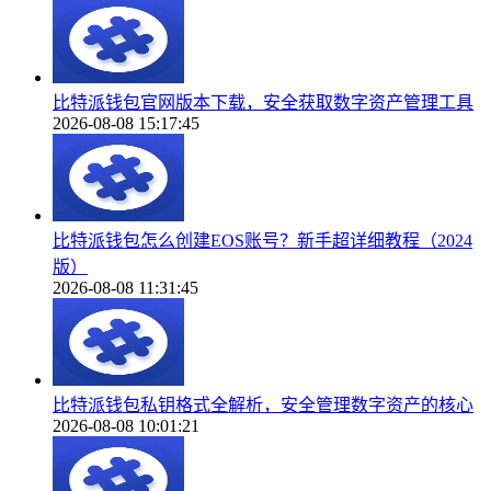
比特派钱包官网版本下载，安全获取数字资产管理工具
2026-08-08 15:17:45
比特派钱包怎么创建EOS账号？新手超详细教程（2024
版）
2026-08-08 11:31:45
比特派钱包私钥格式全解析，安全管理数字资产的核心
2026-08-08 10:01:21