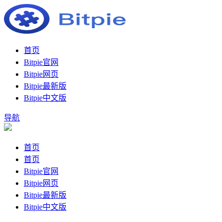
首页
Bitpie官网
Bitpie网页
Bitpie最新版
Bitpie中文版
导航
首页
首页
Bitpie官网
Bitpie网页
Bitpie最新版
Bitpie中文版