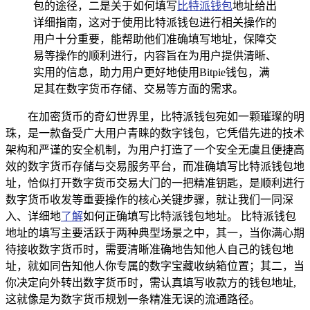
包的途径，二是关于如何填写
比特派钱包
地址给出
详细指南，这对于使用比特派钱包进行相关操作的
用户十分重要，能帮助他们准确填写地址，保障交
易等操作的顺利进行，内容旨在为用户提供清晰、
实用的信息，助力用户更好地使用Bitpie钱包，满
足其在数字货币存储、交易等方面的需求。
在加密货币的奇幻世界里，比特派钱包宛如一颗璀璨的明
珠，是一款备受广大用户青睐的数字钱包，它凭借先进的技术
架构和严谨的安全机制，为用户打造了一个安全无虞且便捷高
效的数字货币存储与交易服务平台，而准确填写比特派钱包地
址，恰似打开数字货币交易大门的一把精准钥匙，是顺利进行
数字货币收发等重要操作的核心关键步骤，就让我们一同深
入、详细地
了解
如何正确填写比特派钱包地址。 比特派钱包
地址的填写主要活跃于两种典型场景之中，其一，当你满心期
待接收数字货币时，需要清晰准确地告知他人自己的钱包地
址，就如同告知他人你专属的数字宝藏收纳箱位置；其二，当
你决定向外转出数字货币时，需认真填写收款方的钱包地址,
这就像是为数字货币规划一条精准无误的流通路径。