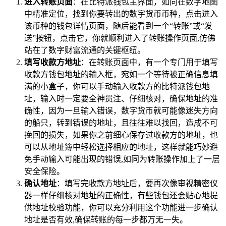
进入转账页面
：在比特派钱包主界面，如同在数字地图
中精准定位，找到你要转出的数字货币币种，点击进入
该币种的钱包详情页面，随后能看到一个“转账”或“发
送”按钮，点击它，你就顺利进入了转账操作页面,仿佛
站在了数字财富流通的关键枢纽。
填写收款方地址
：在转账页面中，有一个专门用于填写
收款方钱包地址的输入框，宛如一个等待被正确信息填
满的小盒子，你可以手动输入收款方的比特派钱包地
址，输入时一定要全神贯注、仔细核对，确保地址的准
确性，因为一旦输入错误，数字货币就可能像迷失方向
的船只，转到错误的地址，且往往难以找回，造成不可
挽回的损失，如果你之前细心保存过收款方的地址，也
可以从地址簿中轻松选择相应的地址，这样就能巧妙避
免手动输入可能出现的错误,如同为转账操作加上了一层
安全保险。
确认地址
：填写完收款方地址后，要再次像审视精密仪
器一样仔细核对地址的正确性，有些钱包还会贴心地提
供地址校验功能，你可以充分利用这个功能进一步确认
地址是否有效,确保转账的每一步都万无一失。