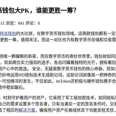
比特派钱包大PK，谁能更胜一筹？
:11
浏览：841
评论：0
特派钱包
的大比拼，在数字货币钱包领域，这两款钱包都有一定
更胜一筹，值得关注，而这一对比也为有数字货币存储和交易需
融领域一颗耀眼的新星，而在数字货币的奇妙世界里，钱包就如同
币钱包，犹如两位实力强劲的选手，各自闪耀着独特的光芒，拥有
户心中的首选。 安全，无疑是数字货币钱包的核心命脉，犹如大厦
巧妙地运用HD钱包技术生成助记词，这助记词就像是一把神奇
情况的发生，不仅如此，imToken还积极与硬件钱包携手合作，像
湾中稳如磐石。
士，时刻守护着用户的资产，它采用了军工级加密技术，如同给私
自己的需求设置多个签名者，只有当满足一定的签名条件时，交
造了相应的
解决方案
，确保用户资产在离线状态下也能安枕无忧