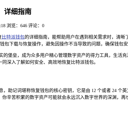
包，详细指南
:18
浏览：646
评论：0
复
比特派钱包
的详细指南，能帮助用户在遇到相关需求时，清晰
钱包下载与恢复操作，避免因操作不当导致的问题，确保钱包安
坚实的堡垒，成为众多用户精心管理数字资产的得力工具，生活充
一同深入了解如何安全、高效地恢复比特派钱包。
，助记词堪称恢复钱包的核心密钥，它是由 12 个或者 24 
，你辛苦积累的数字资产可能就会永远沉入数字世界的深渊，再