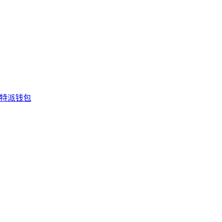
比特派钱包