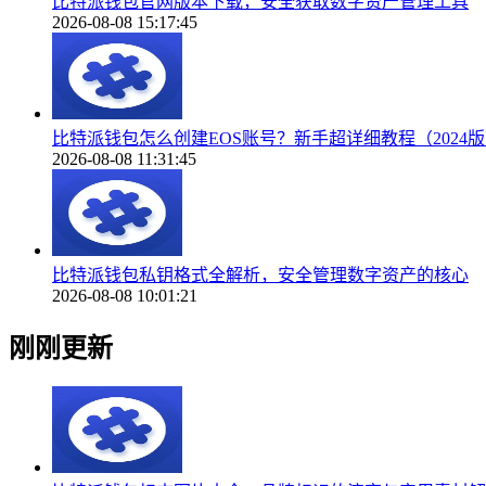
比特派钱包官网版本下载，安全获取数字资产管理工具
2026-08-08 15:17:45
比特派钱包怎么创建EOS账号？新手超详细教程（2024
2026-08-08 11:31:45
比特派钱包私钥格式全解析，安全管理数字资产的核心
2026-08-08 10:01:21
刚刚更新