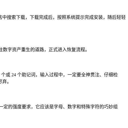
店中搜索下载，下载完成后，按照系统提示完成安装，随后轻轻
通往数字资产重生的道路，正式进入恢复流程。
个或 24 个助记词，输入过程中，一定要全神贯注、仔细检
尽弃。
一定的强度要求，它应该是字母、数字和特殊字符的巧妙组