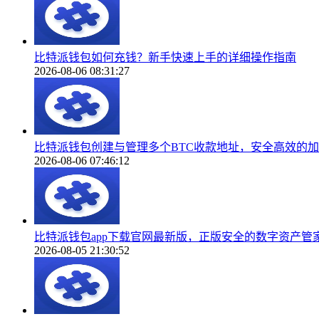
比特派钱包如何充钱？新手快速上手的详细操作指南
2026-08-06 08:31:27
比特派钱包创建与管理多个BTC收款地址，安全高效的
2026-08-06 07:46:12
比特派钱包app下载官网最新版，正版安全的数字资产管
2026-08-05 21:30:52