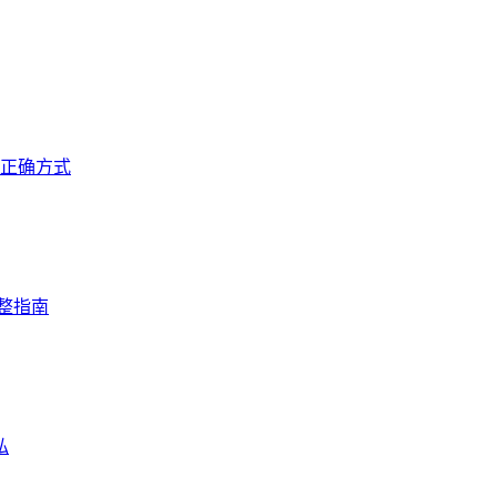
正确方式
整指南
私