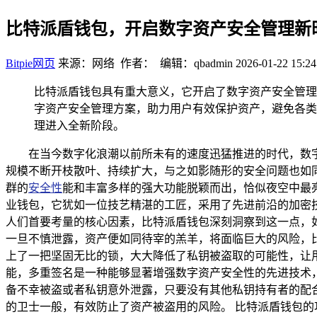
比特派盾钱包，开启数字资产安全管理新
Bitpie网页
来源：网络 作者： 编辑：qbadmin
2026-01-22 15:24
比特派盾钱包具有重大意义，它开启了数字资产安全管理
字资产安全管理方案，助力用户有效保护资产，避免各类
理进入全新阶段。
在当今数字化浪潮以前所未有的速度迅猛推进的时代，数
规模不断开枝散叶、持续扩大，与之如影随形的安全问题也如
群的
安全性
能和丰富多样的强大功能脱颖而出，恰似夜空中最
业钱包，它犹如一位技艺精湛的工匠，采用了先进前沿的加密
人们首要考量的核心因素，比特派盾钱包深刻洞察到这一点，
一旦不慎泄露，资产便如同待宰的羔羊，将面临巨大的风险，
上了一把坚固无比的锁，大大降低了私钥被盗取的可能性，让用
能，多重签名是一种能够显著增强数字资产安全性的先进技术
备不幸被盗或者私钥意外泄露，只要没有其他私钥持有者的配
的卫士一般，有效防止了资产被盗用的风险。 比特派盾钱包