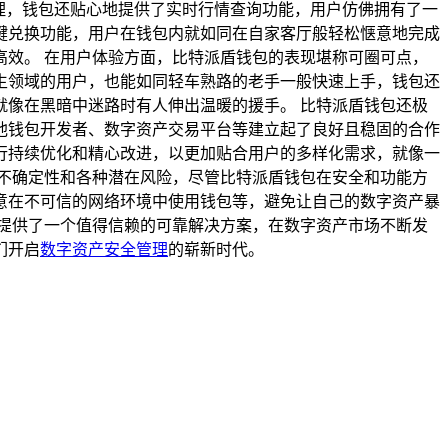
理，钱包还贴心地提供了实时行情查询功能，用户仿佛拥有了一
键兑换功能，用户在钱包内就如同在自家客厅般轻松惬意地完成
效。 在用户体验方面，比特派盾钱包的表现堪称可圈可点，
生领域的用户，也能如同轻车熟路的老手一般快速上手，钱包还
像在黑暗中迷路时有人伸出温暖的援手。 比特派盾钱包还极
他钱包开发者、数字资产交易平台等建立起了良好且稳固的合作
行持续优化和精心改进，以更加贴合用户的多样化需求，就像一
不确定性和各种潜在风险，尽管比特派盾钱包在安全和功能方
意在不可信的网络环境中使用钱包等，避免让自己的数字资产暴
提供了一个值得信赖的可靠解决方案，在数字资产市场不断发
们开启
数字资产安全管理
的崭新时代。