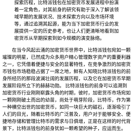
探索历程，比特派钱包在加密货币发展进程中扮演
着一定角色，对其前身的研究有助于深入了解该领
域早期的发展状况、技术探索方向以及市场环境
等，通过追溯其起源，能为当下加密货币行业的发
展提供一定的历史参考，也让人们更清晰地看到加
密货币从早期探索到如今规模的演变脉络。
在当今风起云涌的加密货币世界中，比特派钱包宛如一颗
璀璨的明星，已然成为众多用户精心管理数字资产的重要利器
之一，它凭借着便捷与安全的显著特性，在竞争激烈的加密货
币钱包市场稳稳占据了一席之地，鲜有人知晓比特派钱包的前
身所经历的那段波澜壮阔的发展历程，以及它在加密货币早期
发展阶段所立下的赫赫功勋。 比特派钱包的前身可以追溯到
加密货币行业刚刚崭露头角的时期，彼时，加密货币市场宛如
一颗刚刚破土而出的幼苗，尚处于萌芽阶段，比特币，作为第
一种横空出世的加密货币，如同一块巨大的磁石，逐渐吸引了
人们的目光，随着比特币的广泛普及，用户对于能够安全、便
捷地存储和管理比特币的需求与日俱增，正是在这样的时代背
景下，比特派钱包的前身犹如一颗希望的种子，应运而生。