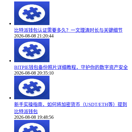
比特派钱包认证需要多久？一文理清时长与关键细节
2026-08-08 21:20:44
BITPIE钱包备份照片详细教程，守护你的数字资产安全
2026-08-08 20:35:10
新手实操指南，如何将加密货币（USDT/ETH等）提到
比特派钱包
2026-08-08 19:48:56