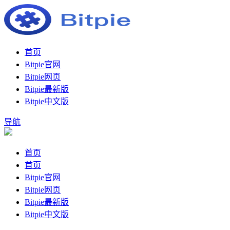
首页
Bitpie官网
Bitpie网页
Bitpie最新版
Bitpie中文版
导航
首页
首页
Bitpie官网
Bitpie网页
Bitpie最新版
Bitpie中文版