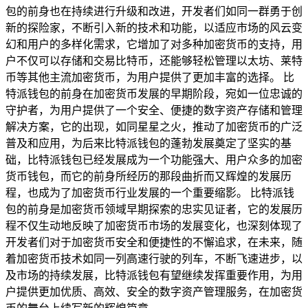
包的前身也在持续进行升级和改进，开发者们如同一群勇于创
新的探险家，不断引入新的技术和功能，以适应市场的风云变
幻和用户的多样化需求，它增加了对多种加密货币的支持，用
户不仅可以存储和交易比特币，还能够轻松管理以太坊、莱特
币等其他主流加密货币，为用户提供了更加丰富的选择。 比
特派钱包的前身在加密货币发展的早期阶段，宛如一位忠诚的
守护者，为用户提供了一个安全、便捷的数字资产存储和管理
解决方案，它的出现，如同星星之火，推动了加密货币的广泛
普及和应用，为后来比特派钱包的蓬勃发展奠定了坚实的基
础，比特派钱包已经发展成为一个功能强大、用户众多的加密
货币钱包，而它的前身所经历的那段曲折而又辉煌的发展历
程，也成为了加密货币行业发展的一个重要缩影。 比特派钱
包的前身是加密货币领域早期探索的忠实见证者，它的发展历
程不仅生动地反映了加密货币市场的发展变化，也深刻体现了
开发者们对于加密货币安全和便捷性的不懈追求，在未来，随
着加密货币技术如同一列高速行驶的列车，不断飞速进步，以
及市场的持续发展，比特派钱包有望继续发挥重要作用，为用
户提供更加优质、高效、安全的数字资产管理服务，在加密货