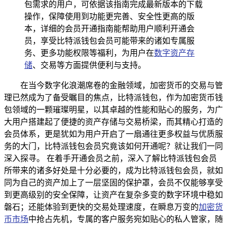
包需求的用户，可依据该指南完成最新版本的下载
操作，保障使用到功能更完善、安全性更高的版
本，详细的会员开通指南能帮助用户顺利开通会
员，享受比特派钱包会员可能带来的诸如专属服
务、更多功能权限等福利，为用户在
数字资产存
储
、交易等方面提供便利与支持。
在当今数字化浪潮席卷的金融领域，加密货币的交易与管
理已然成为了备受瞩目的焦点，比特派钱包，作为加密货币钱
包领域的一颗璀璨明星，以其卓越的性能和贴心的服务，为广
大用户搭建起了便捷的资产存储与交易桥梁，而其精心打造的
会员体系，更是犹如为用户开启了一扇通往更多权益与优质服
务的大门，比特派钱包会员究竟该如何开通呢？就让我们一同
深入探寻。 在着手开通会员之前，深入了解比特派钱包会员
所带来的诸多好处是十分必要的，成为比特派钱包会员，就如
同为自己的资产加上了一层坚固的保护罩，会员不仅能够享受
到更高级别的安全保障，让资产在复杂多变的数字环境中稳如
磐石；还能体验到更快的交易处理速度，在瞬息万变的
加密货
币市场
中抢占先机，专属的客户服务宛如贴心的私人管家，随