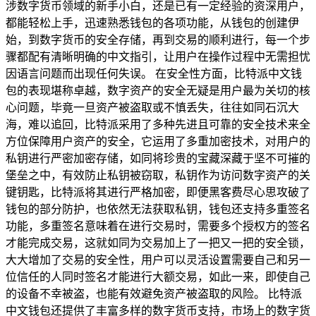
涉数字货币领域的新手小白，还是已有一定经验的资深用户，
都能轻松上手，迅速熟悉钱包的各项功能，从钱包的创建伊
始，到数字货币的安全存储，再到交易的顺利进行，每一个步
骤都配有清晰明确的中文指引，让用户在操作过程中无需担忧
因语言问题而出现任何失误。 在安全性方面，比特派中文钱
包的表现堪称卓越，数字资产的安全无疑是用户最为关切的核
心问题，毕竟一旦资产被盗取或不慎丢失，往往如同石沉大
海，难以追回，比特派采用了多种先进且可靠的安全技术来全
方位保障用户资产的安全，它运用了多重加密技术，对用户的
私钥进行严密加密存储，如同将珍贵的宝藏深藏于坚不可摧的
堡垒之中，有效防止私钥被窃取，私钥作为访问数字资产的关
键钥匙，比特派将其进行严格加密，即便黑客费尽心思攻破了
钱包的部分防护，也依然无法获取私钥，钱包还支持多重签名
功能，多重签名意味着在进行交易时，需要多个授权方的签名
才能完成交易，这就如同为交易加上了一把又一把的安全锁，
大大增加了交易的安全性，用户可以灵活设置需要自己和另一
位信任的人同时签名才能进行大额交易，如此一来，即使自己
的设备不幸被盗，也能有效避免资产被盗取的风险。 比特派
中文钱包还提供了丰富多样的数字货币支持，市场上的数字货