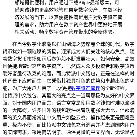
领域提供便利，用户通过下载Bitpie最新版本，可
借助该钱包更高效地管理自身数字资产，在数字经
济发展的当下，以其便捷性满足用户对数字资产管
理的需求，助力用户在数字资产世界中更好地开展
相关活动，畅享数字资产管理带来的全新体验。
在当今数字化浪潮以排山倒海之势席卷全球的时代，数字
货币犹如一颗璀璨的新星，逐渐成为人们关注的核心焦点，随
着数字货币市场如雨后春笋般不断发展壮大，如何安全、高效
且便捷地管理这些数字资产，已然成为众多投资者和数字货币
爱好者亟待攻克的难题，而比特派中文钱包，正是在这样的时
代背景下应时而生，它凭借其独具特色的优势和卓越出色的功
能，为广大用户开启了一段便捷
数字资产管理
的全新征程。
比特派中文钱包，其最大的亮点之一当属那极为友好的中文界
面，对于国内用户而言，语言常常是使用数字钱包时难以逾越
的一大障碍，许多国外的钱包软件尽管功能强大无比，但那满
屏的英文界面常常让中文用户如坠云雾，操作起来更是困难重
重、极为不便，而比特派中文钱包充分洞察并考虑到国内用户
的实际需求，采用简洁明了、通俗易懂的中文界面，无论是初