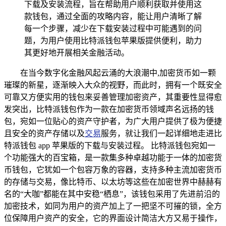
下载及安装流程，旨在帮助用户顺利获取并使用这
款钱包，通过全面的攻略内容，能让用户清晰了解
每一个步骤，减少在下载安装过程中可能遇到的问
题，为用户使用比特派钱包苹果版提供便利，助力
其更好地开展相关金融活动。
在当今数字化金融风起云涌的大浪潮中,加密货币如一颗
璀璨的新星，逐渐映入大众的视野，而此时，拥有一个既安全
可靠又方便实用的钱包来妥善管理加密资产，其重要性显得愈
发突出，比特派钱包作为一款在加密货币领域声名远扬的钱
包，宛如一位贴心的资产守护者，为广大用户提供了极为便捷
且安全的资产存储以及
交易
服务，就让我们一起详细地走进比
特派钱包 app 苹果版的下载与安装过程。 比特派钱包宛如一
个功能强大的百宝箱，是一款集多种卓越功能于一体的加密货
币钱包，它犹如一个包容万象的容器，支持多种主流加密货币
的存储与交易，像比特币、以太坊等这些在加密世界中赫赫有
名的“大咖”都能在其中安稳“栖息”，该钱包采用了先进前沿的
加密技术，如同为用户的资产加上了一把坚不可摧的锁，全方
位保障用户资产的安全，它的界面设计简洁大方又易于操作，