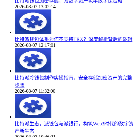
比特派钱包加密存储，为数字资产筑牢数字保险箱
2026-08-07 13:02:14
比特派钱包体系为何不支持TRX？深度解析背后的逻辑
2026-08-07 12:17:01
比特派冷钱包制作实操指南，安全存储加密资产的完整
步骤
2026-08-07 11:32:00
比特派生态，派钱包与派银行，构筑Web3时代的数字资
产新生态
2026-08-07 10:46:21