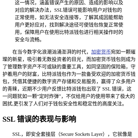
这一情况，涵盖错误产生的原因、造成的影响以及
对应的解决办法，SSL错误可能影响用户对钱包的
正常使用，如无法安全连接等，了解其成因能帮助
用户更好应对，找到解决途径可使钱包恢复正常使
用，保障用户在使用比特派钱包进行相关操作时的
安全与流畅。
在当今数字化浪潮汹涌澎湃的时代，
加密货币
宛如一颗璀
璨的新星，吸引着无数投资者的目光，而加密货币钱包则成为
了管理数字资产不可或缺的重要工具，如同坚固的保险箱，守
护着用户的财富，比特派钱包作为一款备受欢迎的加密货币钱
包，凭借其便捷的数字资产存储和交易服务，赢得了众多用户
的青睐，近期不少用户反馈比特派钱包出现了 SSL 错误，这
一问题犹如一颗“定时炸弹”，不仅给用户的使用带来了极大的
困扰,更引发了人们对于钱包安全性和稳定性的高度关注。
SSL 错误的表现与影响
SSL，即安全套接层（Secure Sockets Layer），它就像是