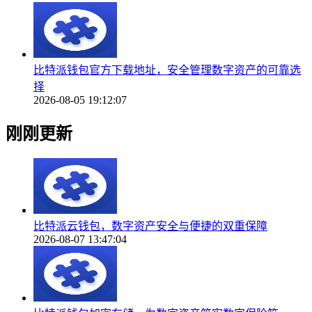
比特派钱包官方下载地址，安全管理数字资产的可靠选
择
2026-08-05 19:12:07
刚刚更新
比特派云钱包，数字资产安全与便捷的双重保障
2026-08-07 13:47:04